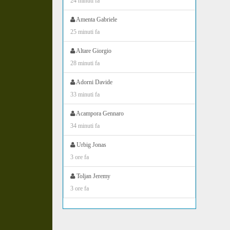
24 minuti fa
Amenta Gabriele
25 minuti fa
Altare Giorgio
28 minuti fa
Adorni Davide
33 minuti fa
Acampora Gennaro
34 minuti fa
Urbig Jonas
3 ore fa
Toljan Jeremy
3 ore fa