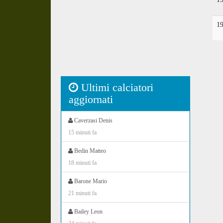
1
Ultimi calciatori
aggiornati
Caverzasi Denis
15 minuti fa
Bedin Matteo
18 minuti fa
Barone Mario
21 minuti fa
Bailey Leon