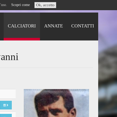
i l'uso.
Scopri come
Ok, accetto
CALCIATORI
ANNATE
CONTATTI
vanni