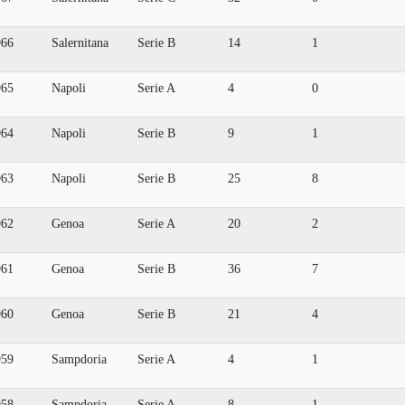
966
Salernitana
Serie B
14
1
965
Napoli
Serie A
4
0
964
Napoli
Serie B
9
1
963
Napoli
Serie B
25
8
962
Genoa
Serie A
20
2
961
Genoa
Serie B
36
7
960
Genoa
Serie B
21
4
959
Sampdoria
Serie A
4
1
958
Sampdoria
Serie A
8
1