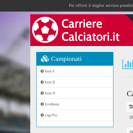
Per offrirti il miglior servizio possib
Campionati
Serie A
Serie B
C
Serie D
Eccellenza
Lega Pro
1
1