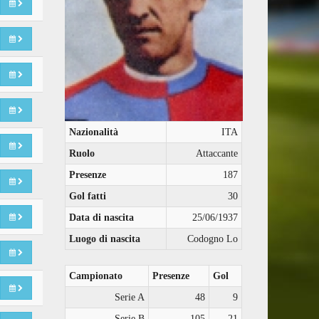
Nazionalità
ITA
Ruolo
Attaccante
Presenze
187
Gol fatti
30
Data di nascita
25/06/1937
Luogo di nascita
Codogno Lo
Campionato
Presenze
Gol
Serie A
48
9
Serie B
105
21