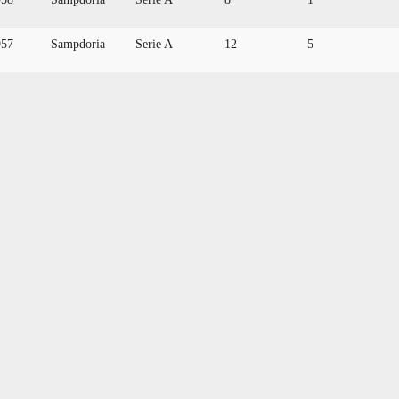
957
Sampdoria
Serie A
12
5