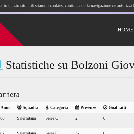
ile, in questo sito utilizziamo i cookies, continuando la navigazione ne autorizz
HOME
Statistiche su Bolzoni Gio
arriera
Anno
Squadra
Categoria
Presenze
Goal fatti
968
Salernitana
Serie C
2
0
967
Salernitana
Serie C
32
0