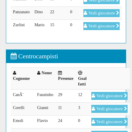
Vedi giocatore
Panzanato
Dino
22
0
Vedi giocatore
Zurlini
Mario
15
0
Vedi giocatore
Centrocampisti
Nome
Cognome
Presenze
Goal
fatti
CanÃ¨
Faustinho
29
12
Vedi giocatore
Corelli
Gianni
11
3
Vedi giocatore
Emoli
Flavio
24
0
Vedi giocatore