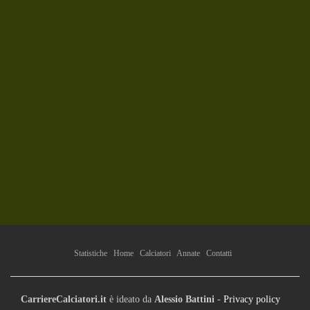
Statistiche
Home
Calciatori
Annate
Contatti
CarriereCalciatori.it
è ideato da
Alessio Battini
-
Privacy policy