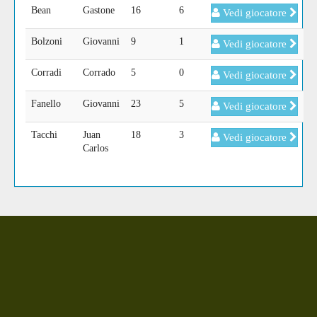
Bean
Gastone
16
6
Vedi giocatore
Bolzoni
Giovanni
9
1
Vedi giocatore
Corradi
Corrado
5
0
Vedi giocatore
Fanello
Giovanni
23
5
Vedi giocatore
Tacchi
Juan
18
3
Vedi giocatore
Carlos