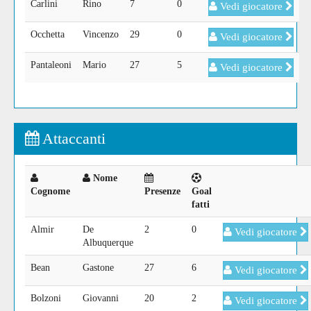
Carlini
Rino
7
0
Vedi giocatore
Occhetta
Vincenzo
29
0
Vedi giocatore
Pantaleoni
Mario
27
5
Vedi giocatore
Attaccanti
Nome
Cognome
Presenze
Goal
fatti
Almir
De
2
0
Vedi giocatore
Albuquerque
Bean
Gastone
27
6
Vedi giocatore
Bolzoni
Giovanni
20
2
Vedi giocatore