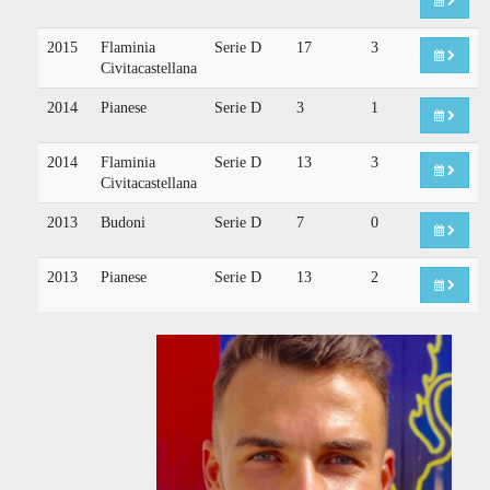
2015
Flaminia
Serie D
17
3
Civitacastellana
2014
Pianese
Serie D
3
1
2014
Flaminia
Serie D
13
3
Civitacastellana
2013
Budoni
Serie D
7
0
2013
Pianese
Serie D
13
2