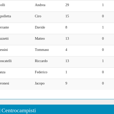
olli
Andrea
29
1
polletta
Ciro
15
0
rrante
Davide
8
1
zzetti
Matteo
13
0
essini
Tommaso
4
0
scatelli
Riccardo
13
1
anza
Federico
1
0
ronesi
Jacopo
9
0
Centrocampisti