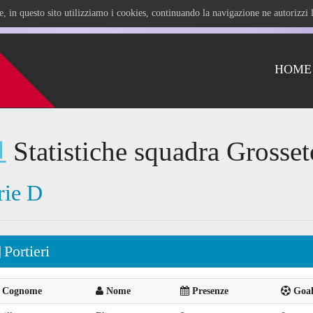
ile, in questo sito utilizziamo i cookies, continuando la navigazione ne autorizz
HOME
Statistiche squadra Grosset
rie D
Portieri
Cognome
Nome
Presenze
Goal 