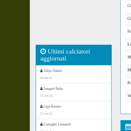
Ci
Ci
Fe
Lu
Ultimi calciatori
aggiornati
M
Mo
Adejo Daniel
un'ora fa
P
Sangaré Buba
13 ore fa
Ve
Lupi Romeo
13 ore fa
Consiglio Leonardo