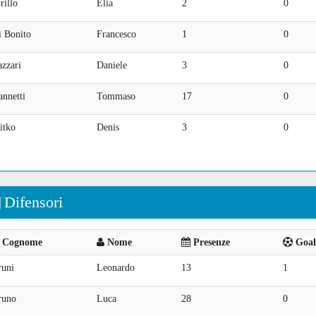
rillo
Elia
2
0
i Bonito
Francesco
1
0
zzari
Daniele
3
0
nnetti
Tommaso
17
0
itko
Denis
3
0
Difensori
Cognome
Nome
Presenze
Goal 
runi
Leonardo
13
1
runo
Luca
28
0