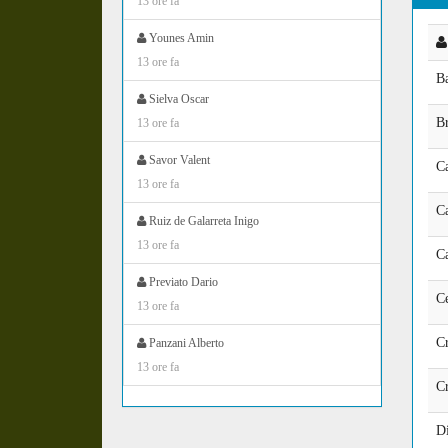
13 ore fa
Younes Amin
13 ore fa
Ba
Sielva Oscar
B
13 ore fa
Savor Valent
Ca
13 ore fa
C
Ruiz de Galarreta Inigo
13 ore fa
Ca
Previato Dario
C
13 ore fa
Cr
Panzani Alberto
13 ore fa
Cr
D