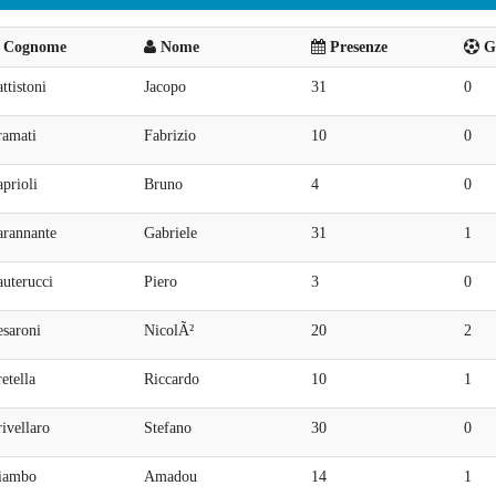
Cognome
Nome
Presenze
Go
ttistoni
Jacopo
31
0
ramati
Fabrizio
10
0
prioli
Bruno
4
0
arannante
Gabriele
31
1
uterucci
Piero
3
0
esaroni
NicolÃ²
20
2
etella
Riccardo
10
1
ivellaro
Stefano
30
0
iambo
Amadou
14
1