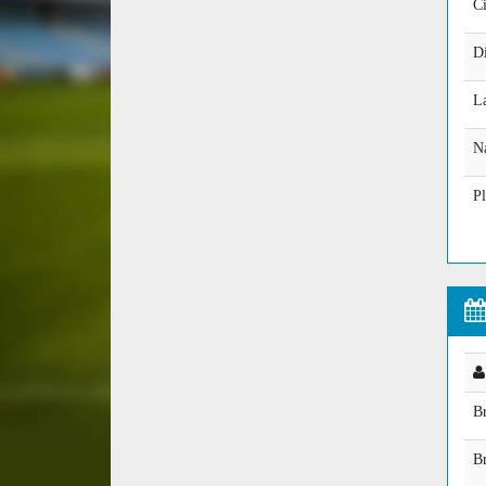
Ci
D
La
Na
Pl
B
B