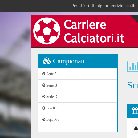
Per offrirti il miglior servizio possib
Campionati
Serie A
Se
Serie B
Serie D
Eccellenza
Lega Pro