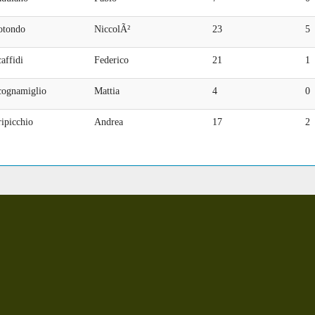
otondo
NiccolÃ²
23
5
affidi
Federico
21
1
cognamiglio
Mattia
4
0
ipicchio
Andrea
17
2