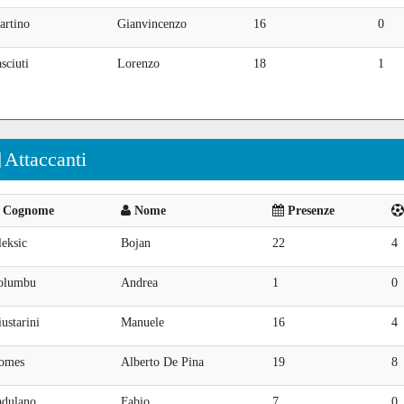
artino
Gianvincenzo
16
0
sciuti
Lorenzo
18
1
Attaccanti
Cognome
Nome
Presenze
eksic
Bojan
22
4
olumbu
Andrea
1
0
ustarini
Manuele
16
4
omes
Alberto De Pina
19
8
adulano
Fabio
7
0