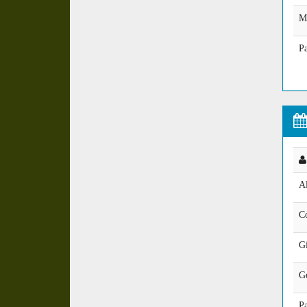
M
Pa
Al
C
Gi
G
P