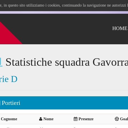
ile, in questo sito utilizziamo i cookies, continuando la navigazione ne autorizz
HOME
Statistiche squadra Gavorr
rie D
Portieri
Cognome
Nome
Presenze
Goal 