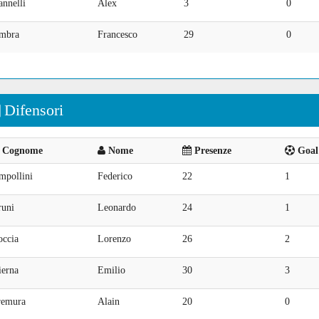
nnelli
Alex
3
0
mbra
Francesco
29
0
Difensori
Cognome
Nome
Presenze
Goal 
mpollini
Federico
22
1
runi
Leonardo
24
1
occia
Lorenzo
26
2
ierna
Emilio
30
3
remura
Alain
20
0