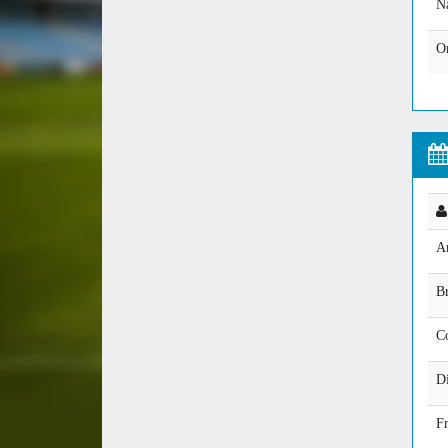
Na
O
A
B
C
D
F