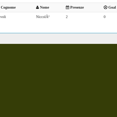
Cognome
Nome
Presenze
Goal 
voli
NiccolÃ²
2
0