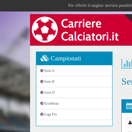
Per offrirti il miglior servizio possib
Campionati
Serie A
Se
Serie B
Serie D
Eccellenza
Lega Pro