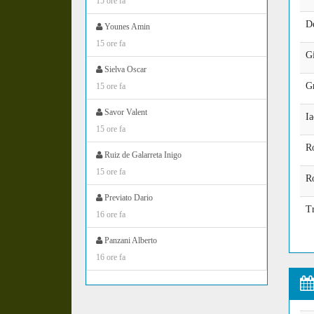
15 ore fa
D
Younes Amin
15 ore fa
G
Sielva Oscar
Gr
15 ore fa
Savor Valent
Ia
15 ore fa
Ro
Ruiz de Galarreta Inigo
15 ore fa
Ro
Previato Dario
T
16 ore fa
Panzani Alberto
16 ore fa