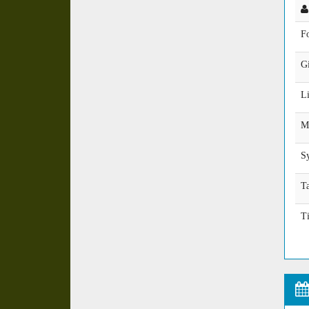
F
Gi
Li
M
Sy
Ta
T