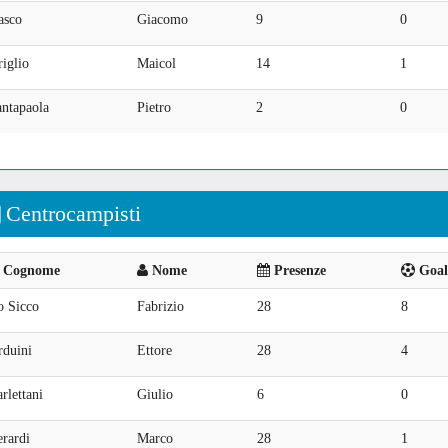
asco
Giacomo
9
0
iglio
Maicol
14
1
antapaola
Pietro
2
0
Centrocampisti
Cognome
Nome
Presenze
Goal 
o Sicco
Fabrizio
28
8
rduini
Ettore
28
4
rlettani
Giulio
6
0
rardi
Marco
28
1