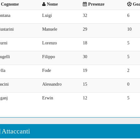
Cognome
Nome
Presenze
Goal
ontana
Luigi
32
6
ustarini
Manuele
29
10
urni
Lorenzo
18
5
ugelli
Filippo
30
5
lla
Fode
19
2
scini
Alessandro
15
0
iganj
Erwin
12
5
Attaccanti