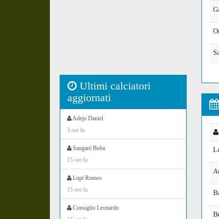
G
Or
S
Ultimi calciatori
aggiornati
Adejo Daniel
3 ore fa
Sangaré Buba
L
15 ore fa
A
Lupi Romeo
15 ore fa
Ba
Consiglio Leonardo
Be