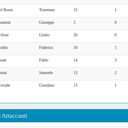
el Rosso
Tommaso
15
1
iannini
Giuseppe
3
0
ifoni
Giulio
26
0
cullo
Federico
10
1
sati
Fabio
14
3
sini
Samuele
13
2
rovade
Giordano
13
1
Attaccanti