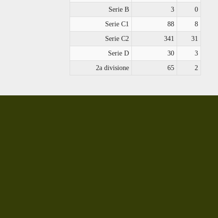
Serie B
3
0
Serie C1
88
8
Serie C2
341
31
Serie D
30
3
2a divisione
65
2