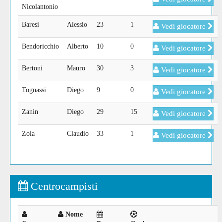
Nicolantonio
Baresi
Alessio
23
1
Vedi giocatore
Bendoricchio
Alberto
10
0
Vedi giocatore
Bertoni
Mauro
30
3
Vedi giocatore
Tognassi
Diego
9
0
Vedi giocatore
Zanin
Diego
29
15
Vedi giocatore
Zola
Claudio
33
1
Vedi giocatore
Centrocampisti
Nome