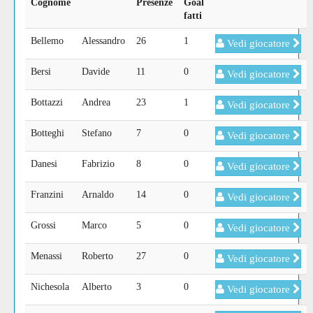
Cognome
Presenze
Goal
fatti
Bellemo
Alessandro
26
1
Vedi giocatore
Bersi
Davide
11
0
Vedi giocatore
Bottazzi
Andrea
23
1
Vedi giocatore
Botteghi
Stefano
7
0
Vedi giocatore
Danesi
Fabrizio
8
0
Vedi giocatore
Franzini
Arnaldo
14
0
Vedi giocatore
Grossi
Marco
5
0
Vedi giocatore
Menassi
Roberto
27
0
Vedi giocatore
Nichesola
Alberto
3
0
Vedi giocatore