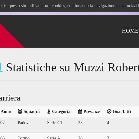
ile, in questo sito utilizziamo i cookies, continuando la navigazione ne autorizz
HOME
Statistiche su Muzzi Rober
arriera
Anno
Squadra
Categoria
Presenze
Goal fatti
007
Padova
Serie C1
23
4
006
Torino
Serie A
28
3