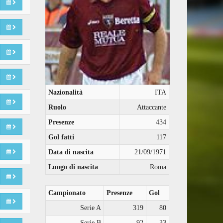
Nazionalità
ITA
Ruolo
Attaccante
Presenze
434
Gol fatti
117
Data di nascita
21/09/1971
Luogo di nascita
Roma
Campionato
Presenze
Gol
Serie A
319
80
Serie B
92
33