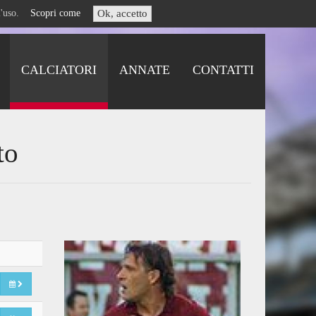
i l'uso.
Scopri come
Ok, accetto
CALCIATORI
ANNATE
CONTATTI
to