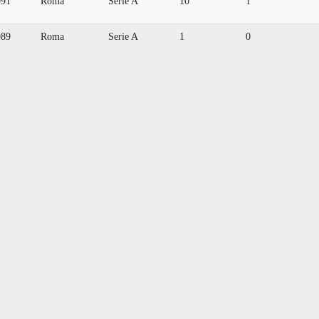
991
Roma
Serie A
10
1
989
Roma
Serie A
1
0