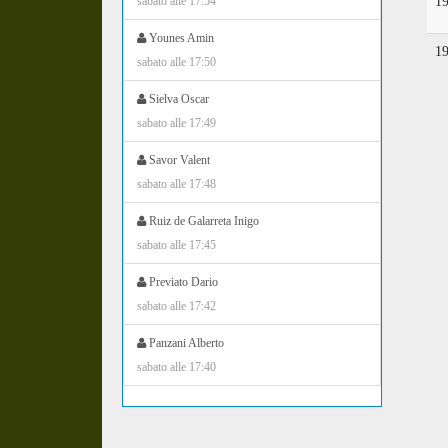
1
sabato alle 17:54
Younes Amin
1
sabato alle 17:50
Sielva Oscar
sabato alle 17:49
Savor Valent
sabato alle 17:48
Ruiz de Galarreta Inigo
sabato alle 17:45
Previato Dario
sabato alle 17:42
Panzani Alberto
sabato alle 17:40