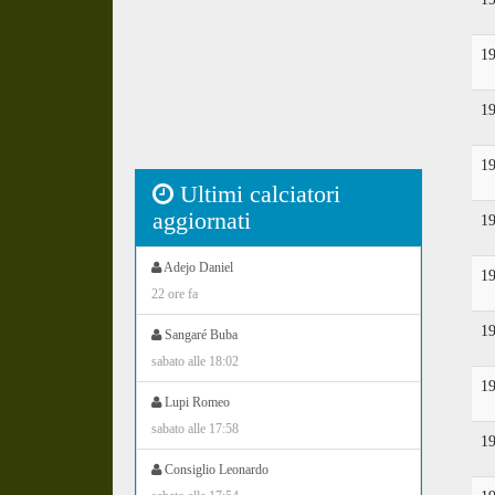
1
1
1
Ultimi calciatori
aggiornati
1
Adejo Daniel
1
22 ore fa
1
Sangaré Buba
sabato alle 18:02
1
Lupi Romeo
sabato alle 17:58
1
Consiglio Leonardo