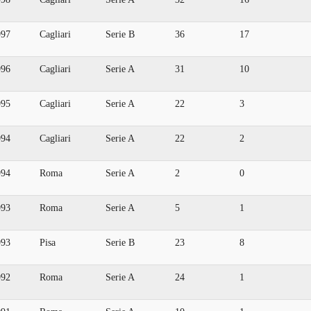
997
Cagliari
Serie B
36
17
996
Cagliari
Serie A
31
10
995
Cagliari
Serie A
22
3
994
Cagliari
Serie A
22
2
994
Roma
Serie A
2
0
993
Roma
Serie A
5
1
993
Pisa
Serie B
23
8
992
Roma
Serie A
24
1