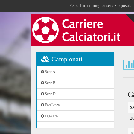
Per offrirti il miglior servizio possib
Campionati
Serie A
Serie B
C
Serie D
Eccellenza
Lega Pro
2
2