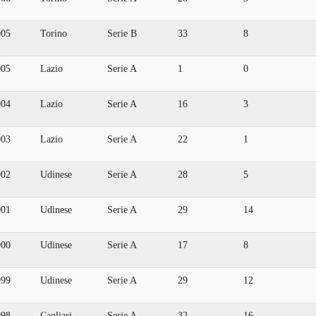
005
Torino
Serie B
33
8
005
Lazio
Serie A
1
0
004
Lazio
Serie A
16
3
003
Lazio
Serie A
22
1
002
Udinese
Serie A
28
5
001
Udinese
Serie A
29
14
000
Udinese
Serie A
17
8
999
Udinese
Serie A
29
12
998
Cagliari
Serie A
32
16