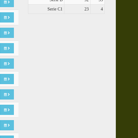
Serie C1
23
4