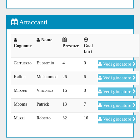
Attaccanti
Nome
Cognome
Presenze
Goal
fatti
Carruezzo
Eupremio
4
0
Vedi giocatore
Kallon
Mohammed
26
6
Vedi giocatore
Mazzeo
Vincenzo
16
0
Vedi giocatore
Mboma
Patrick
13
7
Vedi giocatore
Muzzi
Roberto
32
16
Vedi giocatore