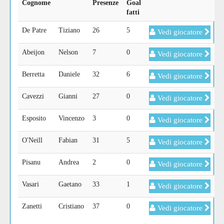
Cognome
Presenze
Goal
fatti
De Patre
Tiziano
26
5
Vedi giocatore
Abeijon
Nelson
7
0
Vedi giocatore
Berretta
Daniele
32
6
Vedi giocatore
Cavezzi
Gianni
27
0
Vedi giocatore
Esposito
Vincenzo
3
0
Vedi giocatore
O'Neill
Fabian
31
5
Vedi giocatore
Pisanu
Andrea
2
0
Vedi giocatore
Vasari
Gaetano
33
1
Vedi giocatore
Zanetti
Cristiano
37
0
Vedi giocatore