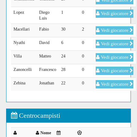
Vedi giocatore
Lopez
Diego
1
0
Vedi giocatore
Luis
Macellari
Fabio
30
2
Vedi giocatore
Nyathi
David
6
0
Vedi giocatore
Villa
Matteo
24
0
Vedi giocatore
Zanoncelli
Francesco
28
0
Vedi giocatore
Zebina
Jonathan
22
0
Vedi giocatore
Centrocampisti
Nome