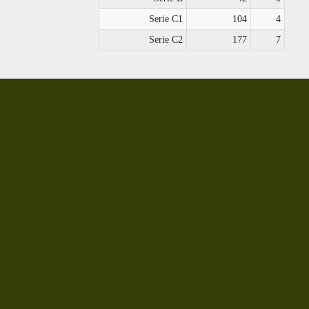
Serie C1
104
4
Serie C2
177
7