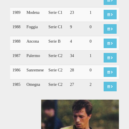
1989
Modena
Serie C1
23
1
1988
Foggia
Serie C1
9
0
1988
Ancona
Serie B
4
0
1987
Palermo
Serie C2
34
1
1986
Sanremese
Serie C2
28
0
1985
Omegna
Serie C2
27
2