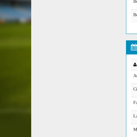
B
B
A
C
F
La
M