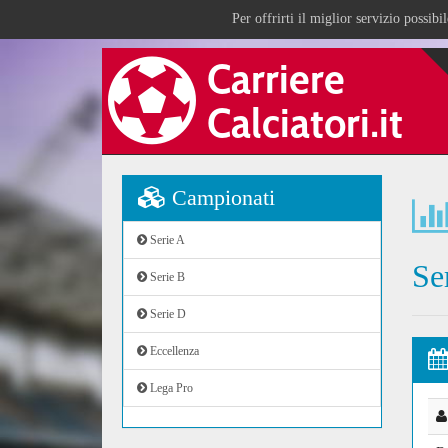
Per offrirti il miglior servizio possib
Campionati
Serie A
Se
Serie B
Serie D
Eccellenza
Lega Pro