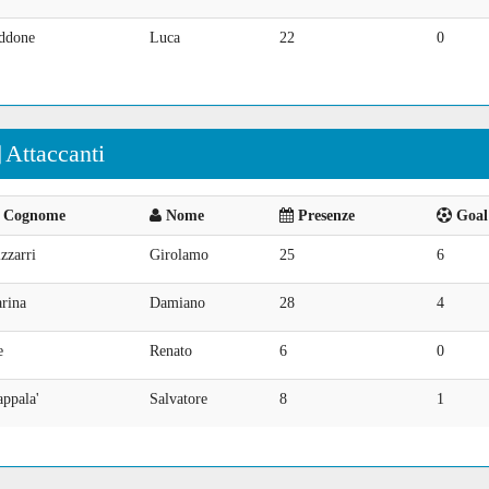
ddone
Luca
22
0
Attaccanti
Cognome
Nome
Presenze
Goal 
zzarri
Girolamo
25
6
rina
Damiano
28
4
e
Renato
6
0
ppala'
Salvatore
8
1