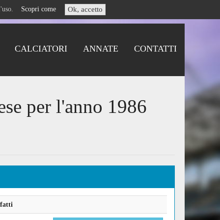
i l'uso.
Scopri come
Ok, accetto
CALCIATORI
ANNATE
CONTATTI
ese per l'anno 1986
fatti