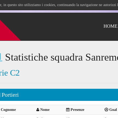
ile, in questo sito utilizziamo i cookies, continuando la navigazione ne autorizz
HOME
Statistiche squadra Sanrem
rie C2
Portieri
Cognome
Nome
Presenze
Goal 