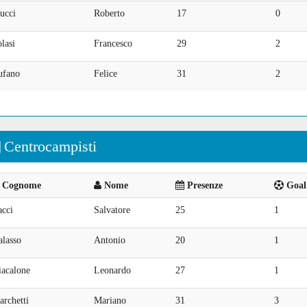
ucci
Roberto
17
0
lasi
Francesco
29
2
ufano
Felice
31
2
Centrocampisti
Cognome
Nome
Presenze
Goal 
acci
Salvatore
25
1
alasso
Antonio
20
1
iacalone
Leonardo
27
1
rchetti
Mariano
31
3