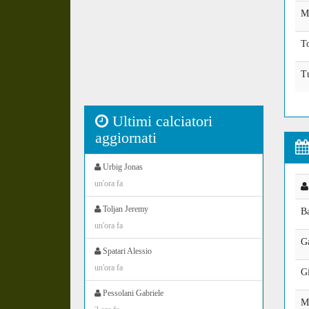
M
To
T
Ultimi calciatori
aggiornati
Urbig Jonas
un'ora fa
Toljan Jeremy
B
un'ora fa
G
Spatari Alessio
un'ora fa
G
Pessolani Gabriele
Ma