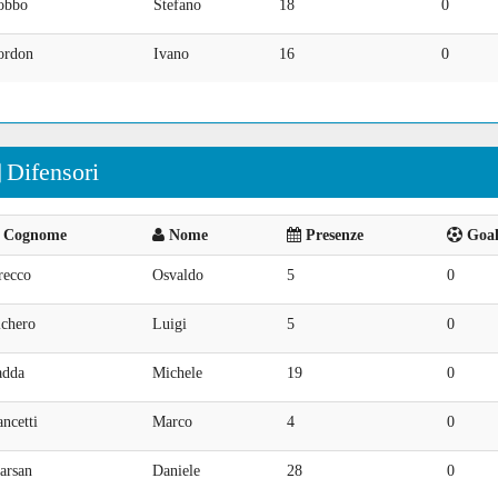
obbo
Stefano
18
0
ordon
Ivano
16
0
Difensori
Cognome
Nome
Presenze
Goal 
recco
Osvaldo
5
0
ichero
Luigi
5
0
adda
Michele
19
0
ncetti
Marco
4
0
arsan
Daniele
28
0