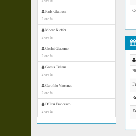
2 ore fa
O
Paris Gianluca
2 ore fa
Moore Kieffer
2 ore fa
Gorini Giacomo
2 ore fa
Gomis Tidiam
Bi
2 ore fa
Fa
Garofalo Vincenzo
2 ore fa
R
D'Orsi Francesco
Za
2 ore fa