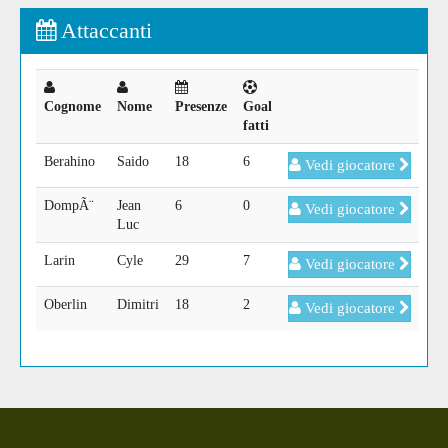
Attaccanti
Cognome
Nome
Presenze
Goal
fatti
Berahino
Saido
18
6
Vedi giocatore
DompÃ¨
Jean
6
0
Vedi giocatore
Luc
Larin
Cyle
29
7
Vedi giocatore
Oberlin
Dimitri
18
2
Vedi giocatore