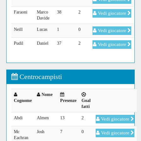
Faraoni
Marco
38
2
Vedi giocatore
Davide
Neill
Lucas
1
0
Vedi giocatore
Pudil
Daniel
37
2
Vedi giocatore
Centrocampisti
Nome
Cognome
Presenze
Goal
fatti
Abdi
Almen
13
2
Vedi giocatore
Mc
Josh
7
0
Vedi giocatore
Eachran