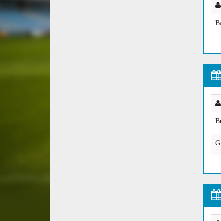
B
B
G