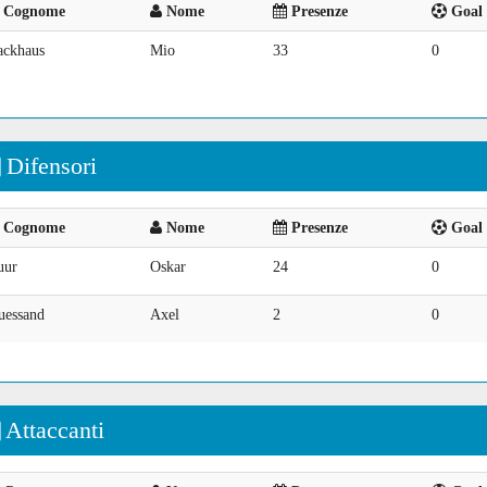
Cognome
Nome
Presenze
Goal 
ackhaus
Mio
33
0
Difensori
Cognome
Nome
Presenze
Goal 
uur
Oskar
24
0
uessand
Axel
2
0
Attaccanti