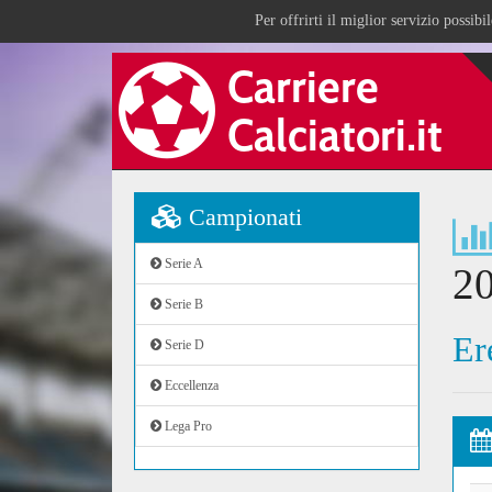
Per offrirti il miglior servizio possib
Campionati
Serie A
2
Serie B
Er
Serie D
Eccellenza
Lega Pro