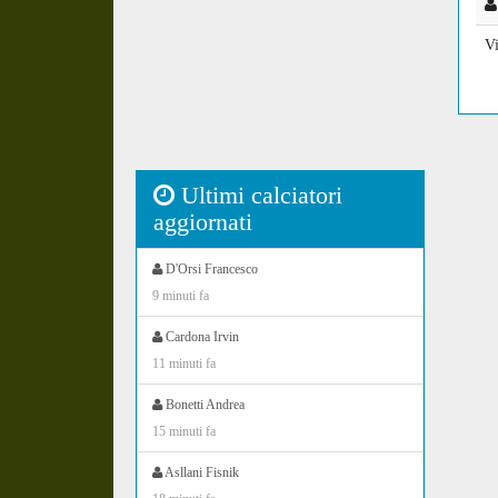
V
Ultimi calciatori
aggiornati
D'Orsi Francesco
9 minuti fa
Cardona Irvin
11 minuti fa
Bonetti Andrea
15 minuti fa
Asllani Fisnik