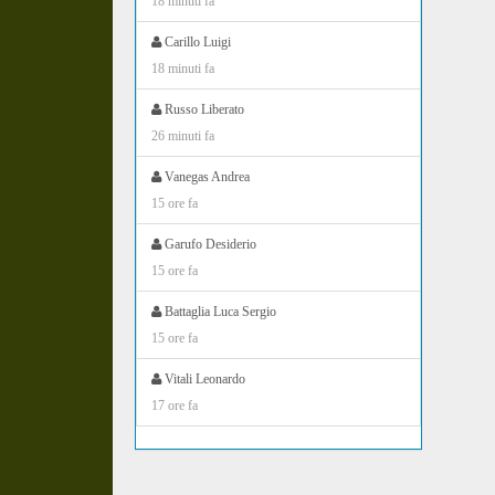
18 minuti fa
Carillo Luigi
18 minuti fa
Russo Liberato
26 minuti fa
Vanegas Andrea
15 ore fa
Garufo Desiderio
15 ore fa
Battaglia Luca Sergio
15 ore fa
Vitali Leonardo
17 ore fa