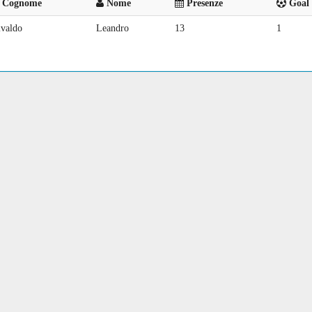
Cognome
Nome
Presenze
Goal 
ivaldo
Leandro
13
1