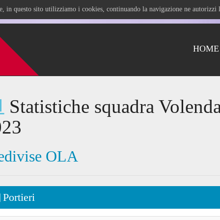
ile, in questo sito utilizziamo i cookies, continuando la navigazione ne autorizz
HOME
Statistiche squadra Volend
023
edivise OLA
Portieri