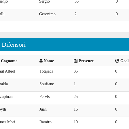
senjo
Sergio
36
0
lli
Geronimo
2
0
Difensori
Cognome
Nome
Presenze
Goal 
ul Albiol
Totajada
35
0
hakla
Soufiane
1
0
stupinan
Pervis
25
0
oyth
Juan
16
0
unes Mori
Ramiro
10
0