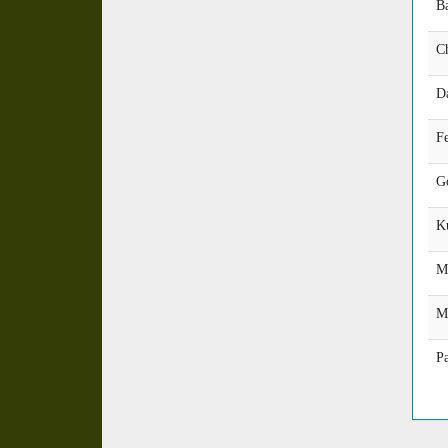
B
C
D
F
G
K
M
M
P