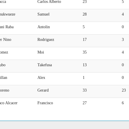
acca
Carlos Alberto
23
5
hukwueze
Samuel
28
4
ani Raba
Antolin
5
0
er Nino
Rodriguez
17
3
omez
Moi
35
4
ubo
Takefusa
13
0
illan
Alex
1
0
oreno
Gerard
33
23
aco Alcacer
Francisco
27
6