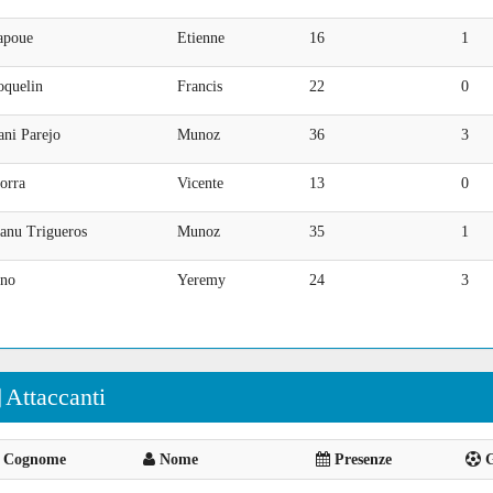
apoue
Etienne
16
1
oquelin
Francis
22
0
ani Parejo
Munoz
36
3
orra
Vicente
13
0
anu Trigueros
Munoz
35
1
ino
Yeremy
24
3
Attaccanti
Cognome
Nome
Presenze
G