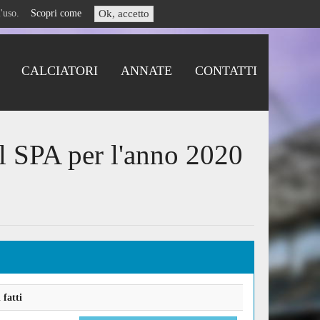
i l'uso.
Scopri come
Ok, accetto
CALCIATORI
ANNATE
CONTATTI
al SPA per l'anno 2020
fatti