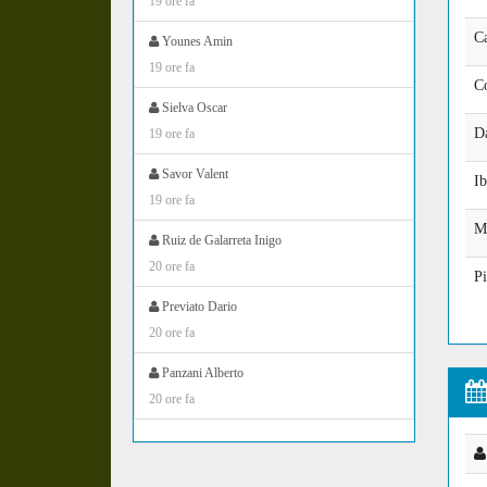
19 ore fa
C
Younes Amin
19 ore fa
C
Sielva Oscar
D
19 ore fa
Savor Valent
Ib
19 ore fa
M
Ruiz de Galarreta Inigo
20 ore fa
P
Previato Dario
20 ore fa
Panzani Alberto
20 ore fa