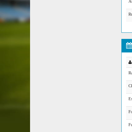
A
Ru
Ra
C
E
F
F