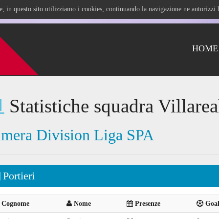
ile, in questo sito utilizziamo i cookies, continuando la navigazione ne autorizz
HOME
Statistiche squadra Villare
imera Division Liga SPA
Portieri
Cognome
Nome
Presenze
Goal 