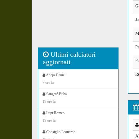
G
J
M
P
Ultimi calciatori
aggiornati
P
R
Adejo Daniel
7 ore fa
Sangaré Buba
19 ore fa
Lupi Romeo
19 ore fa
Consiglio Leonardo
A