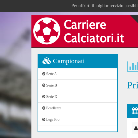
Per offrirti il miglior servizio possib
Campionati
Serie A
Pr
Serie B
Serie D
Eccellenza
Lega Pro