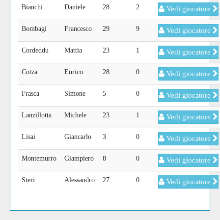
Bianchi
Daniele
28
2
Vedi giocatore
Bombagi
Francesco
29
9
Vedi giocatore
Cordeddu
Mattia
23
1
Vedi giocatore
Cotza
Enrico
28
0
Vedi giocatore
Frasca
Simone
5
0
Vedi giocatore
Lanzillotta
Michele
23
1
Vedi giocatore
Lisai
Giancarlo
3
0
Vedi giocatore
Montemurro
Giampiero
8
0
Vedi giocatore
Steri
Alessandro
27
0
Vedi giocatore