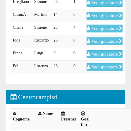
Bregliano
Simone
26
1
Vedi giocatore
CiminÃ
Martino
14
0
Vedi giocatore
Cirina
Simone
28
4
Vedi giocatore
Idda
Riccardo
26
0
Vedi giocatore
Pinna
Luigi
9
0
Vedi giocatore
Poli
Lorenzo
26
0
Vedi giocatore
Centrocampisti
Nome
Cognome
Presenze
Goal
fatti