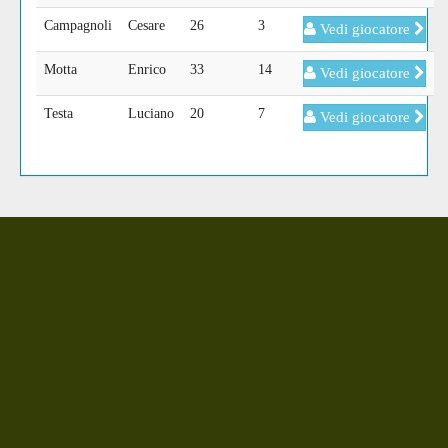
Campagnoli
Cesare
26
3
Vedi giocatore
Motta
Enrico
33
14
Vedi giocatore
Testa
Luciano
20
7
Vedi giocatore