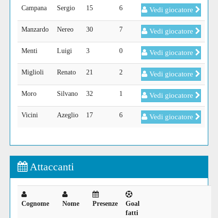
Campana
Sergio
15
6
Vedi giocatore
Manzardo
Nereo
30
7
Vedi giocatore
Menti
Luigi
3
0
Vedi giocatore
Miglioli
Renato
21
2
Vedi giocatore
Moro
Silvano
32
1
Vedi giocatore
Vicini
Azeglio
17
6
Vedi giocatore
Attaccanti
Cognome
Nome
Presenze
Goal
fatti