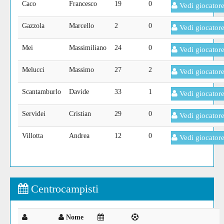
Caco
Francesco
19
0
Vedi giocator
Gazzola
Marcello
2
0
Vedi giocator
Mei
Massimiliano
24
0
Vedi giocator
Melucci
Massimo
27
2
Vedi giocator
Scantamburlo
Davide
33
1
Vedi giocator
Servidei
Cristian
29
0
Vedi giocator
Villotta
Andrea
12
0
Vedi giocator
Centrocampisti
Nome