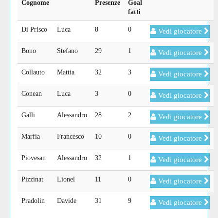
Cognome
Presenze
Goal
fatti
Di Prisco
Luca
8
0
Vedi giocatore
Bono
Stefano
29
1
Vedi giocatore
Collauto
Mattia
32
3
Vedi giocatore
Conean
Luca
3
0
Vedi giocatore
Galli
Alessandro
28
2
Vedi giocatore
Marfia
Francesco
10
0
Vedi giocatore
Piovesan
Alessandro
32
1
Vedi giocatore
Pizzinat
Lionel
11
0
Vedi giocatore
Pradolin
Davide
31
9
Vedi giocatore