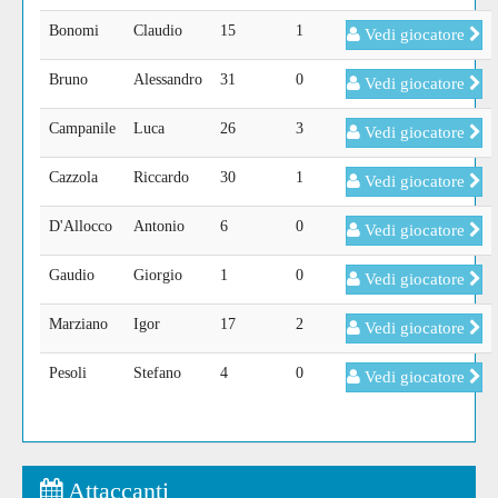
Bonomi
Claudio
15
1
Vedi giocatore
Bruno
Alessandro
31
0
Vedi giocatore
Campanile
Luca
26
3
Vedi giocatore
Cazzola
Riccardo
30
1
Vedi giocatore
D'Allocco
Antonio
6
0
Vedi giocatore
Gaudio
Giorgio
1
0
Vedi giocatore
Marziano
Igor
17
2
Vedi giocatore
Pesoli
Stefano
4
0
Vedi giocatore
Attaccanti