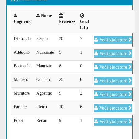
Nome
Cognome
Presenze
Goal
fatti
Di Corcia
Sergio
30
7
Vedi giocatore
Adduono
Nunziante
5
1
Vedi giocatore
Baciocchi
Maurizio
8
0
Vedi giocatore
Marasco
Gennaro
25
6
Vedi giocatore
Muratore
Agostino
9
2
Vedi giocatore
Parente
Pietro
10
6
Vedi giocatore
Pippi
Renan
9
1
Vedi giocatore