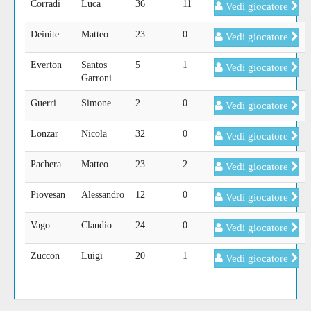
Corradi
Luca
36
11
Vedi giocatore
Deinite
Matteo
23
0
Vedi giocatore
Everton
Santos
5
1
Vedi giocatore
Garroni
Guerri
Simone
2
0
Vedi giocatore
Lonzar
Nicola
32
0
Vedi giocatore
Pachera
Matteo
23
2
Vedi giocatore
Piovesan
Alessandro
12
0
Vedi giocatore
Vago
Claudio
24
0
Vedi giocatore
Zuccon
Luigi
20
1
Vedi giocatore