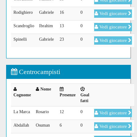
Vedi giocatore
Rodighiero
Gabriele
16
0
Vedi giocatore
Scandroglio
Ibrahim
13
0
Vedi giocatore
Spinelli
Gabriele
23
0
Vedi giocatore
Centrocampisti
Nome
Cognome
Presenze
Goal
fatti
La Marca
Rosario
12
0
Vedi giocatore
Abdallah
Osuman
6
0
Vedi giocatore