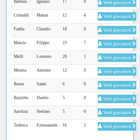
Battista
Ignazio
17
0
Vedi giocatore
Cristaldi
Matias
12
4
Vedi giocatore
Fadda
Claudio
18
0
Vedi giocatore
Mascia
Filippo
23
7
Vedi giocatore
Melli
Lorenzo
28
1
Vedi giocatore
Mesina
Antonio
12
0
Vedi giocatore
Russo
Sante
6
0
Vedi giocatore
Ruzzittu
Danilo
5
0
Vedi giocatore
Sarritzu
Stefano
5
0
Vedi giocatore
Tedesco
Emmanuele
16
2
Vedi giocatore