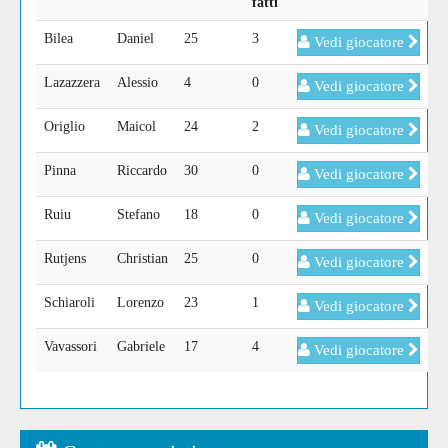
fatti
Bilea
Daniel
25
3
Vedi giocatore
Lazazzera
Alessio
4
0
Vedi giocatore
Origlio
Maicol
24
2
Vedi giocatore
Pinna
Riccardo
30
0
Vedi giocatore
Ruiu
Stefano
18
0
Vedi giocatore
Rutjens
Christian
25
0
Vedi giocatore
Schiaroli
Lorenzo
23
1
Vedi giocatore
Vavassori
Gabriele
17
4
Vedi giocatore