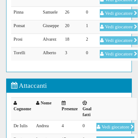
Pinna
Samuele
26
0
Vedi giocatore
Ponsat
Giuseppe
20
1
Vedi giocatore
Prosi
Alvarez
18
2
Vedi giocatore
Torelli
Alberto
3
0
Vedi giocatore
Attaccanti
Nome
Cognome
Presenze
Goal
fatti
De Iulis
Andrea
4
0
Vedi giocatore