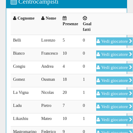
Centrocampisti
Cognome
Nome
Presenze
Goal
fatti
Belli
Lorenzo
5
0
Vedi giocatore
Bianco
Francesco
10
0
Vedi giocatore
Congiu
Andrea
4
0
Vedi giocatore
Gomez
Ousman
18
1
Vedi giocatore
La Vigna
Nicolas
20
1
Vedi giocatore
Ladu
Pietro
7
0
Vedi giocatore
Likaxhiu
Mateo
10
1
Vedi giocatore
Mastromarino
Federico
9
0
Vedi giocatore