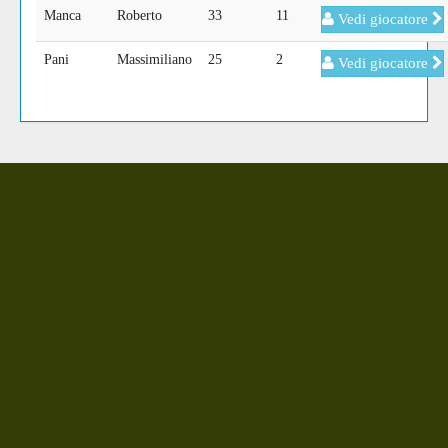
Manca
Roberto
33
11
Vedi giocatore
Pani
Massimiliano
25
2
Vedi giocatore