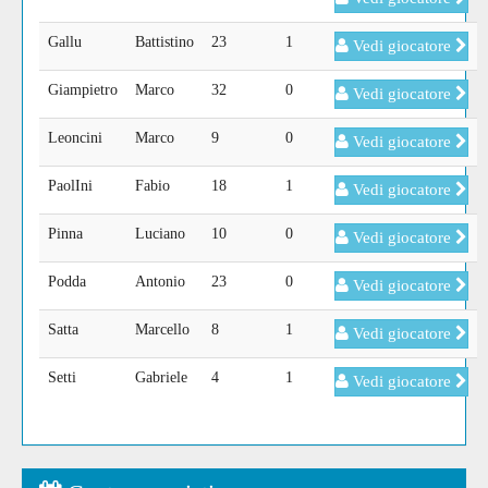
Gallu
Battistino
23
1
Vedi giocatore
Giampietro
Marco
32
0
Vedi giocatore
Leoncini
Marco
9
0
Vedi giocatore
PaolIni
Fabio
18
1
Vedi giocatore
Pinna
Luciano
10
0
Vedi giocatore
Podda
Antonio
23
0
Vedi giocatore
Satta
Marcello
8
1
Vedi giocatore
Setti
Gabriele
4
1
Vedi giocatore