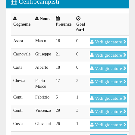
Centrocampisti
Nome
Cognome
Presenze
Goal
fatti
Asara
Marco
16
0
Vedi giocatore
Carnovale
Giuseppe
21
0
Vedi giocatore
Carta
Alberto
18
0
Vedi giocatore
Chessa
Fabio
17
3
Vedi giocatore
Marco
Conti
Fabrizio
5
1
Vedi giocatore
Conti
Vincenzo
29
3
Vedi giocatore
Costa
Giovanni
26
1
Vedi giocatore