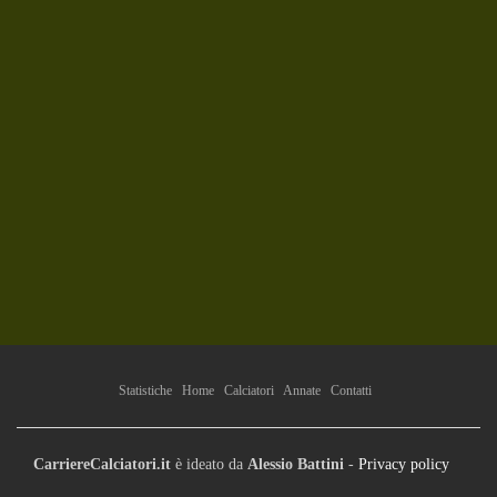
Statistiche
Home
Calciatori
Annate
Contatti
CarriereCalciatori.it
è ideato da
Alessio Battini
-
Privacy policy