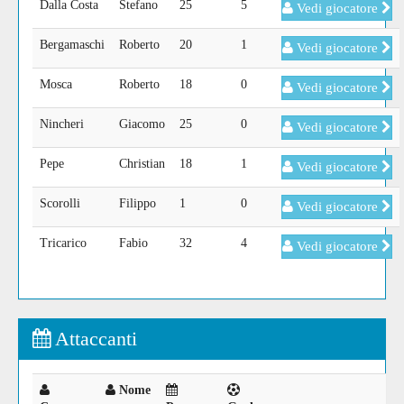
Dalla Costa
Stefano
25
5
Vedi giocatore
Bergamaschi
Roberto
20
1
Vedi giocatore
Mosca
Roberto
18
0
Vedi giocatore
Nincheri
Giacomo
25
0
Vedi giocatore
Pepe
Christian
18
1
Vedi giocatore
Scorolli
Filippo
1
0
Vedi giocatore
Tricarico
Fabio
32
4
Vedi giocatore
Attaccanti
Nome