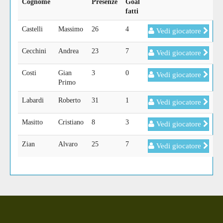
Cognome
Presenze
Goal
fatti
Castelli
Massimo
26
4
Vedi giocatore
Cecchini
Andrea
23
7
Vedi giocatore
Costi
Gian
3
0
Vedi giocatore
Primo
Labardi
Roberto
31
1
Vedi giocatore
Masitto
Cristiano
8
3
Vedi giocatore
Zian
Alvaro
25
7
Vedi giocatore