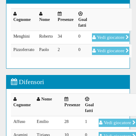
Cognome
Nome
Presenze
Goal
fatti
Menghini
Roberto
34
0
Vedi giocatore
Pizzoferrato
Paolo
2
0
Vedi giocatore
Difensori
Nome
Cognome
Presenze
Goal
fatti
Affuso
Emilio
28
1
Vedi giocatore
Aramini
Tiziano
10
0