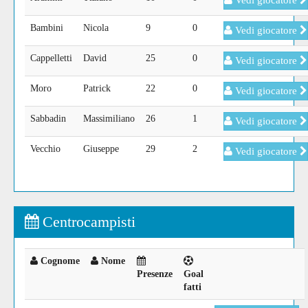
Vedi giocatore
Bambini
Nicola
9
0
Vedi giocatore
Cappelletti
David
25
0
Vedi giocatore
Moro
Patrick
22
0
Vedi giocatore
Sabbadin
Massimiliano
26
1
Vedi giocatore
Vecchio
Giuseppe
29
2
Vedi giocatore
Centrocampisti
Cognome
Nome
Presenze
Goal
fatti