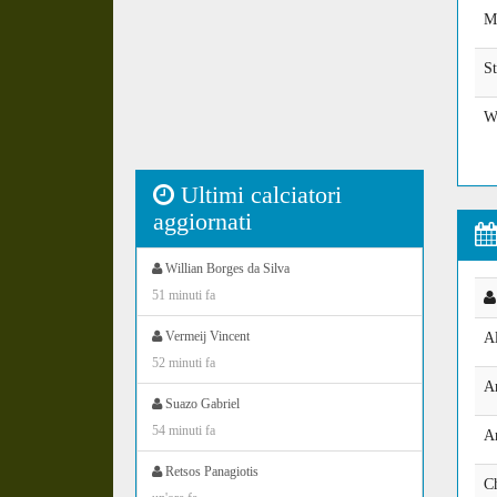
M
S
Wa
Ultimi calciatori
aggiornati
Willian Borges da Silva
51 minuti fa
Vermeij Vincent
A
52 minuti fa
A
Suazo Gabriel
54 minuti fa
A
Retsos Panagiotis
Ch