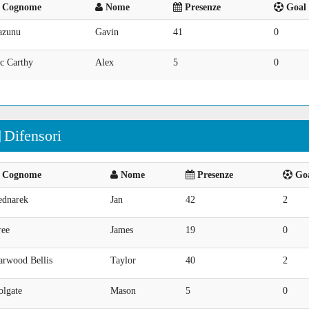
Cognome
Nome
Presenze
Goal 
azunu
Gavin
41
0
c Carthy
Alex
5
0
Difensori
Cognome
Nome
Presenze
Goa
ednarek
Jan
42
2
ree
James
19
0
arwood Bellis
Taylor
40
2
olgate
Mason
5
0