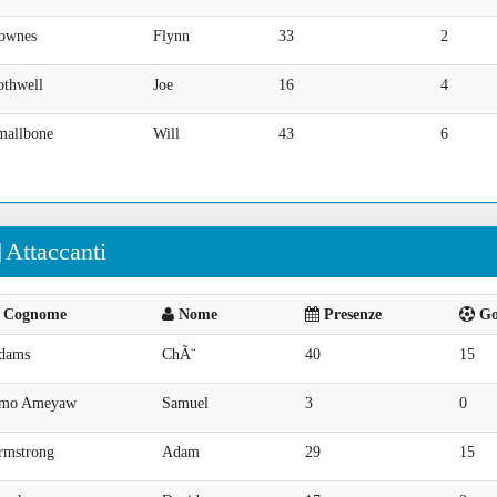
ownes
Flynn
33
2
othwell
Joe
16
4
mallbone
Will
43
6
Attaccanti
Cognome
Nome
Presenze
Goa
dams
ChÃ¨
40
15
mo Ameyaw
Samuel
3
0
rmstrong
Adam
29
15