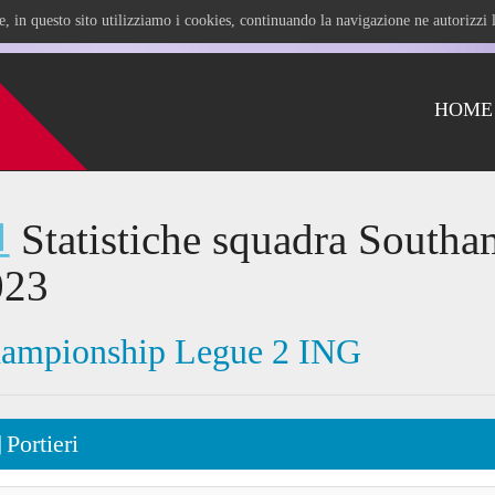
ile, in questo sito utilizziamo i cookies, continuando la navigazione ne autorizz
HOME
Statistiche squadra Southa
023
ampionship Legue 2 ING
Portieri