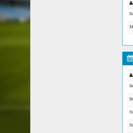
B
M
B
B
H
H