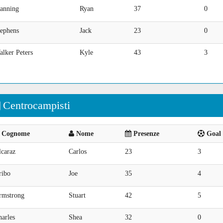
anning
Ryan
37
0
tephens
Jack
23
0
lker Peters
Kyle
43
3
Centrocampisti
Cognome
Nome
Presenze
Goal 
lcaraz
Carlos
23
3
ribo
Joe
35
4
rmstrong
Stuart
42
5
arles
Shea
32
0