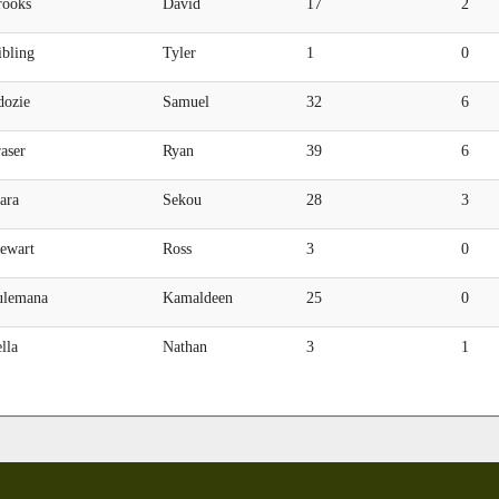
rooks
David
17
2
ibling
Tyler
1
0
dozie
Samuel
32
6
aser
Ryan
39
6
ara
Sekou
28
3
tewart
Ross
3
0
ulemana
Kamaldeen
25
0
lla
Nathan
3
1