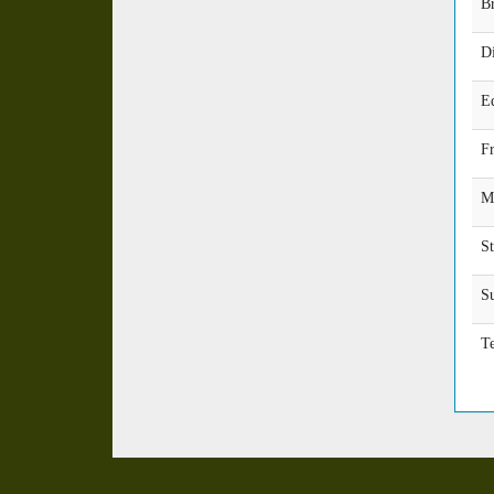
B
D
E
Fr
M
S
S
Te