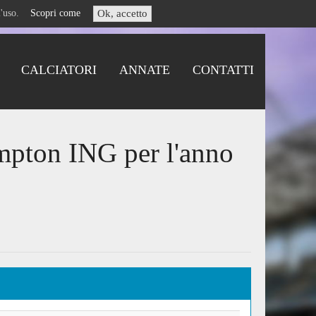
i l'uso.
Scopri come
Ok, accetto
CALCIATORI
ANNATE
CONTATTI
mpton ING per l'anno