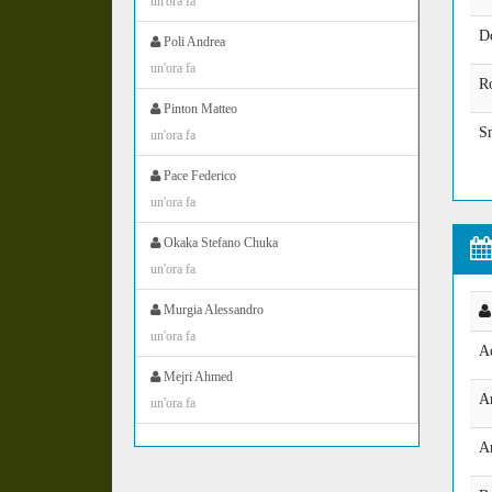
un'ora fa
D
Poli Andrea
un'ora fa
R
Pinton Matteo
S
un'ora fa
Pace Federico
un'ora fa
Okaka Stefano Chuka
un'ora fa
Murgia Alessandro
un'ora fa
A
Mejri Ahmed
A
un'ora fa
A