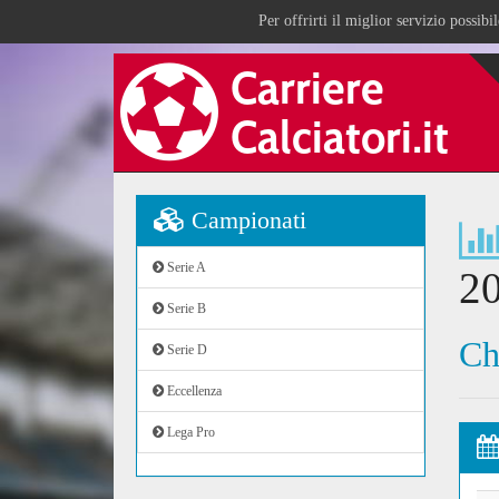
Per offrirti il miglior servizio possib
Campionati
Serie A
2
Serie B
Ch
Serie D
Eccellenza
Lega Pro