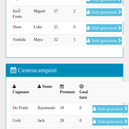
JosÃ¨
Miguel
27
2
Vedi giocatore
Fonte
Shaw
Luke
25
0
Vedi giocatore
Yoshida
Maya
32
1
Vedi giocatore
Centrocampisti
Nome
Cognome
Presenze
Goal
fatti
Do Prado
Raymundo
18
0
Vedi giocatore
Cork
Jack
28
0
Vedi giocatore