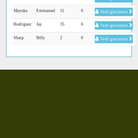
Mayuka
Emmanuel
11
0
Vedi giocatore
Rodriguez
Jay
35
6
Vedi giocatore
Sharp
Billy
2
0
Vedi giocatore