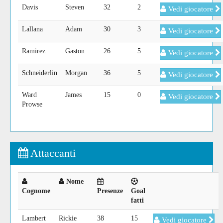
Davis
Steven
32
2
Vedi giocatore
Lallana
Adam
30
3
Vedi giocatore
Ramirez
Gaston
26
5
Vedi giocatore
Schneiderlin
Morgan
36
5
Vedi giocatore
Ward
James
15
0
Vedi giocatore
Prowse
Attaccanti
Nome
Cognome
Presenze
Goal
fatti
Lambert
Rickie
38
15
Vedi giocatore