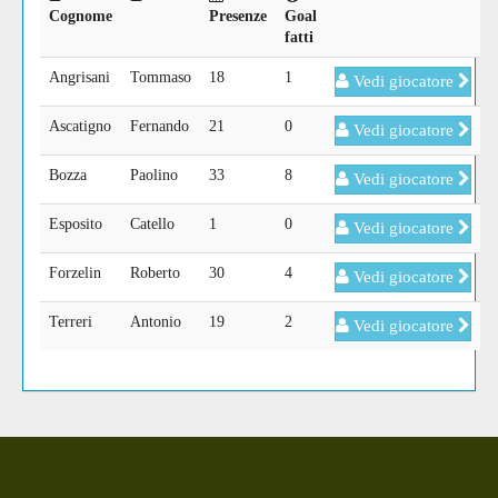
Cognome
Presenze
Goal
fatti
Angrisani
Tommaso
18
1
Vedi giocatore
Ascatigno
Fernando
21
0
Vedi giocatore
Bozza
Paolino
33
8
Vedi giocatore
Esposito
Catello
1
0
Vedi giocatore
Forzelin
Roberto
30
4
Vedi giocatore
Terreri
Antonio
19
2
Vedi giocatore