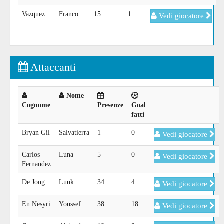
Vazquez
Franco
15
1
Vedi giocatore
Attaccanti
Nome
Cognome
Presenze
Goal
fatti
Bryan Gil
Salvatierra
1
0
Vedi giocatore
Carlos
Luna
5
0
Vedi giocatore
Fernandez
De Jong
Luuk
34
4
Vedi giocatore
En Nesyri
Youssef
38
18
Vedi giocatore