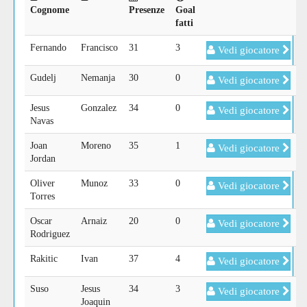
Cognome
Presenze
Goal
fatti
Fernando
Francisco
31
3
Vedi giocatore
Gudelj
Nemanja
30
0
Vedi giocatore
Jesus
Gonzalez
34
0
Vedi giocatore
Navas
Joan
Moreno
35
1
Vedi giocatore
Jordan
Oliver
Munoz
33
0
Vedi giocatore
Torres
Oscar
Arnaiz
20
0
Vedi giocatore
Rodriguez
Rakitic
Ivan
37
4
Vedi giocatore
Suso
Jesus
34
3
Vedi giocatore
Joaquin