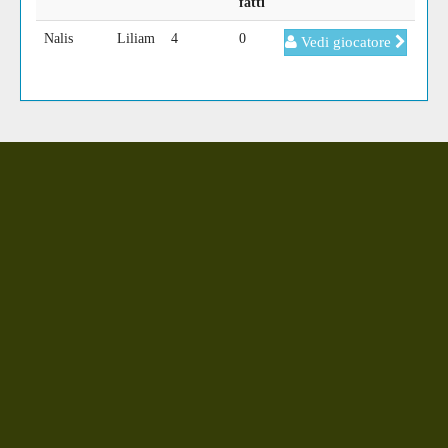
fatti
Nalis
Liliam
4
0
Vedi giocatore