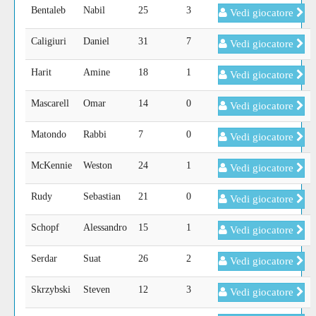
Bentaleb
Nabil
25
3
Vedi giocatore
Caligiuri
Daniel
31
7
Vedi giocatore
Harit
Amine
18
1
Vedi giocatore
Mascarell
Omar
14
0
Vedi giocatore
Matondo
Rabbi
7
0
Vedi giocatore
McKennie
Weston
24
1
Vedi giocatore
Rudy
Sebastian
21
0
Vedi giocatore
Schopf
Alessandro
15
1
Vedi giocatore
Serdar
Suat
26
2
Vedi giocatore
Skrzybski
Steven
12
3
Vedi giocatore