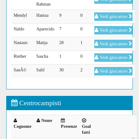
Rahman
Mendyl
Hamza
9
0
Vedi giocatore
Naldo
Aparecido
7
0
Vedi giocatore
Nastasic
Matija
28
1
Vedi giocatore
Riether
Sascha
1
0
Vedi giocatore
SanÃ©
Salif
30
2
Vedi giocatore
Centrocampisti
Nome
Cognome
Presenze
Goal
fatti