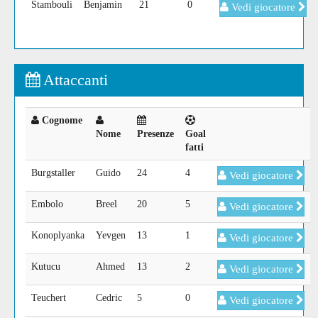
Stambouli
Benjamin
21
0
Vedi giocatore
Attaccanti
Cognome
Nome
Presenze
Goal
fatti
Burgstaller
Guido
24
4
Vedi giocatore
Embolo
Breel
20
5
Vedi giocatore
Konoplyanka
Yevgen
13
1
Vedi giocatore
Kutucu
Ahmed
13
2
Vedi giocatore
Teuchert
Cedric
5
0
Vedi giocatore