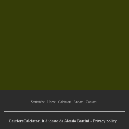
Statistiche
Home
Calciatori
Annate
Contatti
CarriereCalciatori.it
è ideato da
Alessio Battini
-
Privacy policy