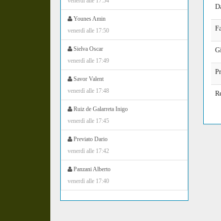
venerdì alle 17:54
D
Younes Amin
Fa
venerdì alle 17:50
Sielva Oscar
Gi
venerdì alle 17:49
Pr
Savor Valent
venerdì alle 17:48
R
Ruiz de Galarreta Inigo
venerdì alle 17:45
Previato Dario
venerdì alle 17:42
Panzani Alberto
venerdì alle 17:40