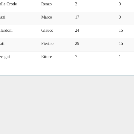
alle Crode
Renzo
2
0
zzi
Marco
17
0
lardoni
Glauco
24
15
ati
Pierino
29
15
ecagni
Ettore
7
1