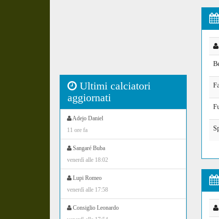
Be
Ultimi calciatori
Fa
aggiornati
F
Adejo Daniel
S
11 ore fa
Sangaré Buba
venerdì alle 18:02
Lupi Romeo
venerdì alle 17:58
Consiglio Leonardo