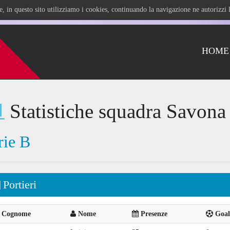
ile, in questo sito utilizziamo i cookies, continuando la navigazione ne autorizz
HOME
Statistiche squadra Savona
rie B
Portieri
Cognome
Nome
Presenze
Goal 