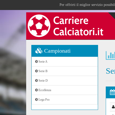
Per offrirti il miglior servizio possib
Campionati
Serie A
Se
Serie B
Serie D
Eccellenza
Lega Pro