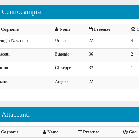
Centrocampisti
Cognome
Nome
Presenze
G
nigni Navarrini
Urano
22
4
scetti
Eugenio
36
2
urino
Giuseppe
32
1
panio
Angelo
22
1
Attaccanti
Cognome
Nome
Presenze
Goal 