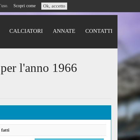
i l'uso.
Scopri come
Ok, accetto
CALCIATORI
ANNATE
CONTATTI
 per l'anno 1966
fatti