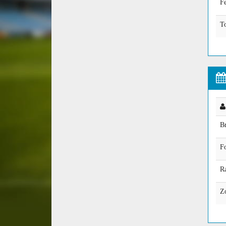
Fe
T
B
F
Ra
Zo