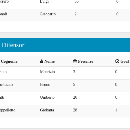
rrero
Luigi
35
0
onoli
Giancarlo
2
0
Difensori
Cognome
Nome
Presenze
Goal 
runo
Maurizio
3
0
ochesato
Bruno
5
0
tti
Umberto
20
0
ppelletto
Giobatta
28
1