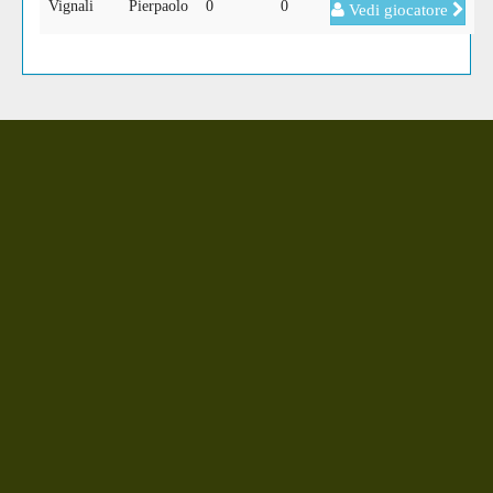
Vignali
Pierpaolo
0
0
Vedi giocatore