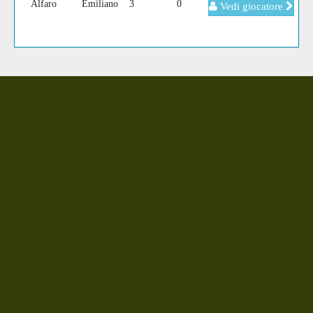
Alfaro
Emiliano
3
0
Vedi giocatore