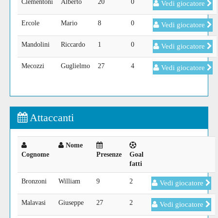
Clementoni
Alberto
20
0
Vedi giocatore
Ercole
Mario
8
0
Vedi giocatore
Mandolini
Riccardo
1
0
Vedi giocatore
Mecozzi
Guglielmo
27
4
Vedi giocatore
Attaccanti
Nome
Cognome
Presenze
Goal
fatti
Bronzoni
William
9
2
Vedi giocatore
Malavasi
Giuseppe
27
2
Vedi giocatore