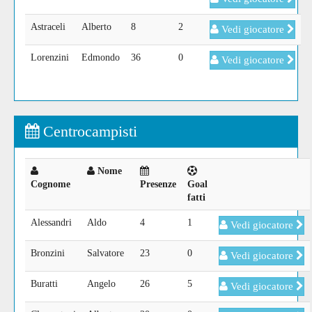
Astraceli
Alberto
8
2
Vedi giocatore
Lorenzini
Edmondo
36
0
Vedi giocatore
Centrocampisti
Nome
Cognome
Presenze
Goal
fatti
Alessandri
Aldo
4
1
Vedi giocatore
Bronzini
Salvatore
23
0
Vedi giocatore
Buratti
Angelo
26
5
Vedi giocatore