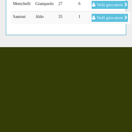
Menichelli
Giampaolo
27
6
Vedi giocatore
Santoni
Aldo
35
1
Vedi giocatore