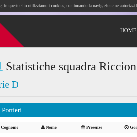
ile, in questo sito utilizziamo i cookies, continuando la navigazione ne autorizz
HOME
Statistiche squadra Riccion
rie D
Portieri
Cognome
Nome
Presenze
Goal