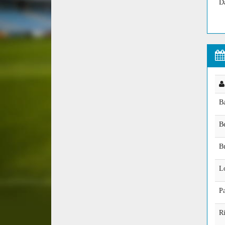
D
Ba
B
B
L
Pa
Ri