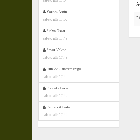
sabato alle 17:54
Ac
Younes Amin
Pi
sabato alle 17:50
Sielva Oscar
sabato alle 17:49
Savor Valent
sabato alle 17:48
Ruiz de Galarreta Inigo
sabato alle 17:45
Previato Dario
sabato alle 17:42
Panzani Alberto
sabato alle 17:40