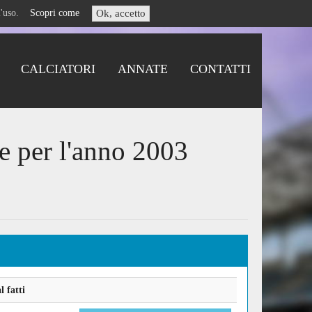
i l'uso.
Scopri come
Ok, accetto
CALCIATORI
ANNATE
CONTATTI
e per l'anno 2003
 fatti