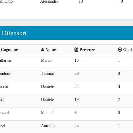
all'Omo
Alessandro
10
0
Difensori
Cognome
Nome
Presenze
Goal 
llarini
Marco
10
1
endoni
Thomas
30
0
ucchi
Daniele
24
3
odi
Daniele
19
2
esani
Manuel
6
0
zzi
Antonio
24
1