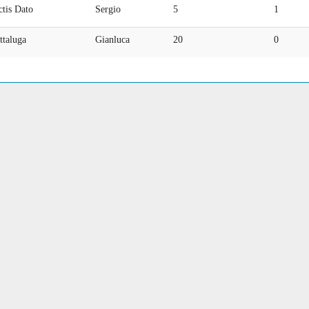
tis Dato
Sergio
5
1
ttaluga
Gianluca
20
0