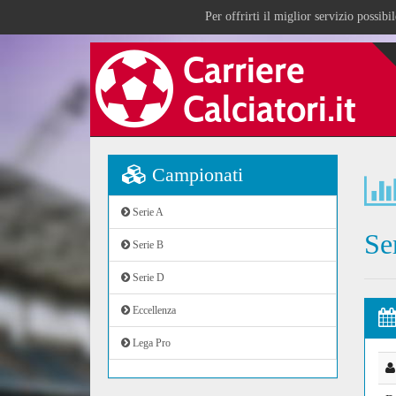
Per offrirti il miglior servizio possib
Campionati
Serie A
Se
Serie B
Serie D
Eccellenza
Lega Pro