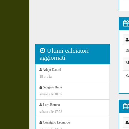
Ultimi calciatori
B
aggiornati
M
Adejo Daniel
Z
18 ore fa
Sangaré Buba
sabato alle 18:02
Lupi Romeo
sabato alle 17:58
Consiglio Leonardo