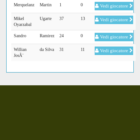
Merquelanz
Martin
1
0
Vedi giocatore
Mikel
Ugarte
37
13
Vedi giocatore
Oyarzabal
Sandro
Ramirez
24
0
Vedi giocatore
Willian
da Silva
31
11
Vedi giocatore
JosÃ¨