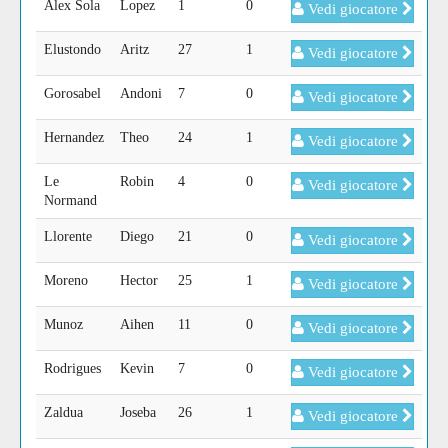
Alex Sola
Lopez
1
0
Vedi giocatore
Elustondo
Aritz
27
1
Vedi giocatore
Gorosabel
Andoni
7
0
Vedi giocatore
Hernandez
Theo
24
1
Vedi giocatore
Le
Robin
4
0
Vedi giocatore
Normand
Llorente
Diego
21
0
Vedi giocatore
Moreno
Hector
25
1
Vedi giocatore
Munoz
Aihen
11
0
Vedi giocatore
Rodrigues
Kevin
7
0
Vedi giocatore
Zaldua
Joseba
26
1
Vedi giocatore