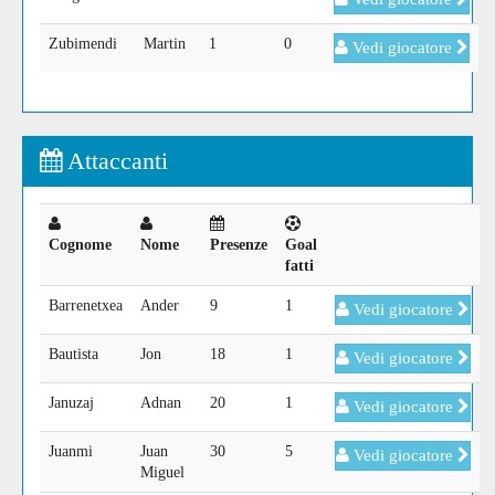
Zubimendi
Martin
1
0
Vedi giocatore
Attaccanti
Cognome
Nome
Presenze
Goal
fatti
Barrenetxea
Ander
9
1
Vedi giocatore
Bautista
Jon
18
1
Vedi giocatore
Januzaj
Adnan
20
1
Vedi giocatore
Juanmi
Juan
30
5
Vedi giocatore
Miguel