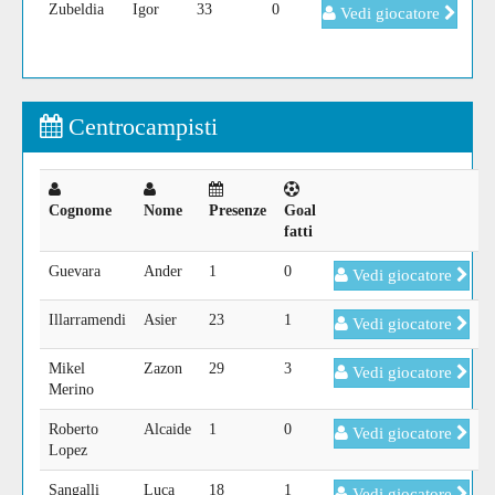
Zubeldia
Igor
33
0
Vedi giocatore
Centrocampisti
Cognome
Nome
Presenze
Goal
fatti
Guevara
Ander
1
0
Vedi giocatore
Illarramendi
Asier
23
1
Vedi giocatore
Mikel
Zazon
29
3
Vedi giocatore
Merino
Roberto
Alcaide
1
0
Vedi giocatore
Lopez
Sangalli
Luca
18
1
Vedi giocatore