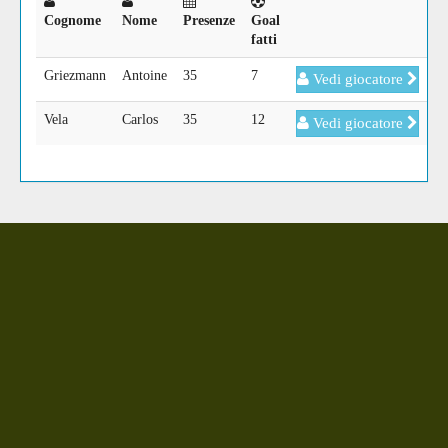
Cognome
Nome
Presenze
Goal
fatti
Griezmann
Antoine
35
7
Vedi giocatore
Vela
Carlos
35
12
Vedi giocatore