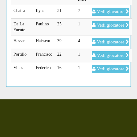
Chaira
Ilyas
31
7
Vedi giocatore
De La
Paulino
25
1
Vedi giocatore
Fuente
Hassan
Haissem
39
4
Vedi giocatore
Portillo
Francisco
22
1
Vedi giocatore
Vinas
Federico
16
1
Vedi giocatore