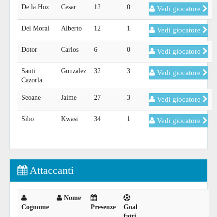
De la Hoz
Cesar
12
0
Vedi giocatore
Del Moral
Alberto
12
1
Vedi giocatore
Dotor
Carlos
6
0
Vedi giocatore
Santi
Gonzalez
32
3
Vedi giocatore
Cazorla
Seoane
Jaime
27
3
Vedi giocatore
Sibo
Kwasi
34
1
Vedi giocatore
Attaccanti
Nome
Cognome
Presenze
Goal
fatti