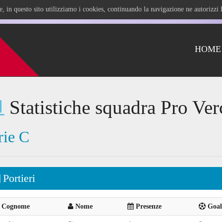
ile, in questo sito utilizziamo i cookies, continuando la navigazione ne autorizz
HOME
Statistiche squadra Pro Ver
rie C
Portieri
Cognome
Nome
Presenze
Goal 