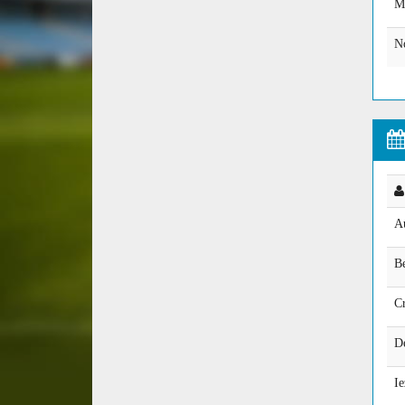
M
N
Au
B
Cr
D
Ie