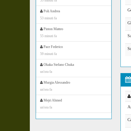
53 minuti fa
G
Poli Andrea
53 minuti fa
G
Pinton Matteo
S
55 minuti fa
Pace Federico
S
59 minuti fa
Okaka Stefano Chuka
un'ora fa
Murgia Alessandro
un'ora fa
Mejri Ahmed
A
un'ora fa
Ca