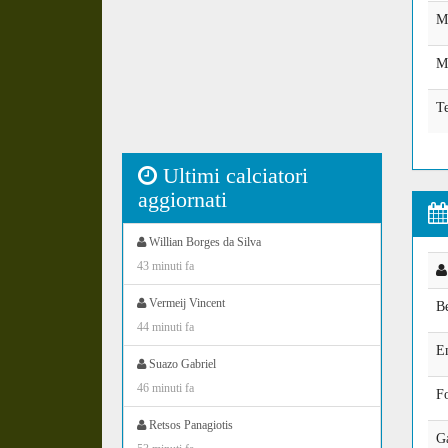
M
Mi
T
Ultimi calciatori
aggiornati
Willian Borges da Silva
43 minuti fa
Vermeij Vincent
B
44 minuti fa
E
Suazo Gabriel
46 minuti fa
Fo
Retsos Panagiotis
G