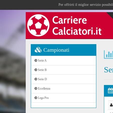
Per offrirti il miglior servizio possib
Campionati
Serie A
Se
Serie B
Serie D
Eccellenza
Lega Pro