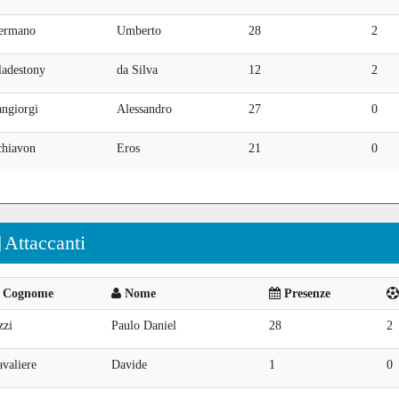
ermano
Umberto
28
2
ladestony
da Silva
12
2
angiorgi
Alessandro
27
0
chiavon
Eros
21
0
Attaccanti
Cognome
Nome
Presenze
zzi
Paulo Daniel
28
2
valiere
Davide
1
0