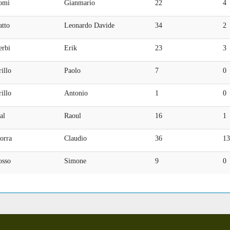
omi
Gianmario
22
4
atto
Leonardo Davide
34
2
erbi
Erik
23
3
illo
Paolo
7
0
illo
Antonio
1
0
al
Raoul
16
1
orra
Claudio
36
13
osso
Simone
9
0