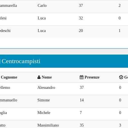
ammarella
Carlo
37
2
lesi
Luca
32
0
edeschi
Luca
20
1
Centrocampisti
Cognome
Nome
Presenze
Go
ellemo
Alessandro
37
0
mmanuello
Simone
14
0
glia
Michele
7
0
atto
Massimiliano
35
3