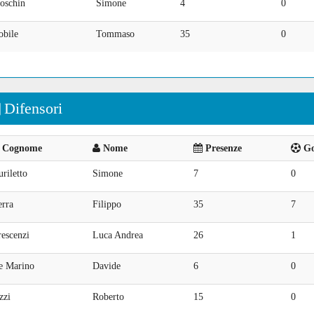
oschin
Simone
4
0
obile
Tommaso
35
0
Difensori
Cognome
Nome
Presenze
Goa
riletto
Simone
7
0
erra
Filippo
35
7
escenzi
Luca Andrea
26
1
e Marino
Davide
6
0
zzi
Roberto
15
0