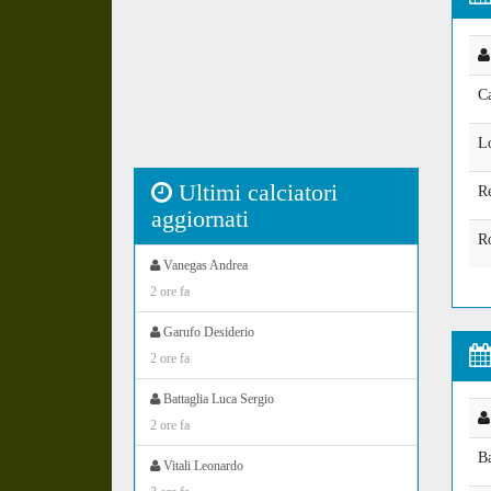
Ca
L
Ultimi calciatori
R
aggiornati
R
Vanegas Andrea
2 ore fa
Garufo Desiderio
2 ore fa
Battaglia Luca Sergio
2 ore fa
Ba
Vitali Leonardo