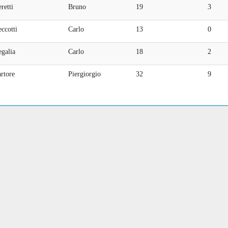
retti
Bruno
19
3
ccotti
Carlo
13
0
galia
Carlo
18
2
rtore
Piergiorgio
32
9