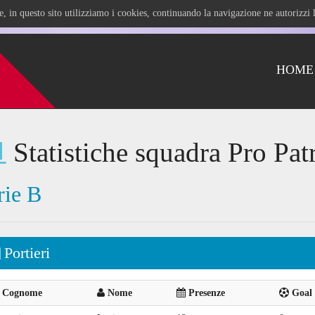
ile, in questo sito utilizziamo i cookies, continuando la navigazione ne autorizz
HOME
Statistiche squadra Pro Pat
rie B
Portieri
Cognome
Nome
Presenze
Goal 