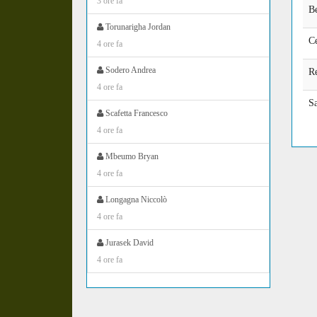
3 ore fa
Be
Torunarigha Jordan
Ce
4 ore fa
Sodero Andrea
Re
4 ore fa
Sa
Scafetta Francesco
4 ore fa
Mbeumo Bryan
4 ore fa
Longagna Niccolò
4 ore fa
Jurasek David
4 ore fa