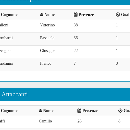
Cognome
Nome
Presenze
Goal 
lloni
Vittorino
38
1
ombardi
Pasquale
36
1
ecagno
Giuseppe
22
1
ondanini
Franco
7
0
Attaccanti
Cognome
Nome
Presenze
Goal
ffi
Camillo
28
8