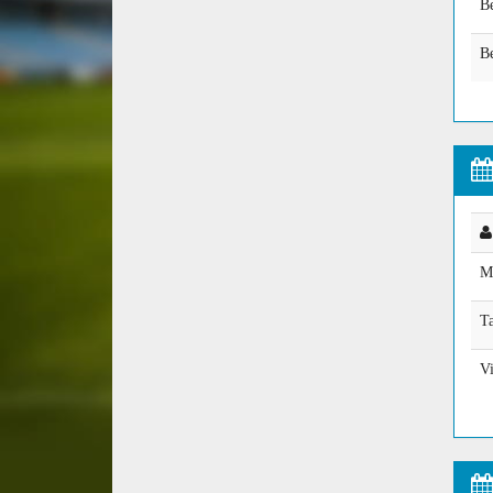
Be
Be
M
Ta
V