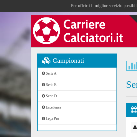
Per offrirti il miglior servizio possib
Campionati
Serie A
Se
Serie B
Serie D
Eccellenza
Lega Pro