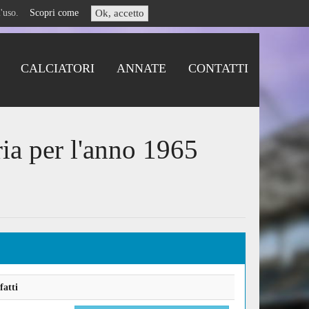
i l'uso.
Scopri come
Ok, accetto
CALCIATORI
ANNATE
CONTATTI
ria per l'anno 1965
fatti