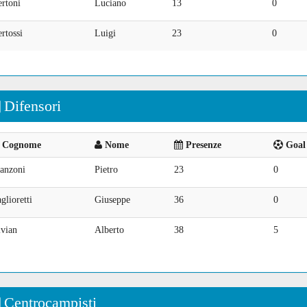
rtoni
Luciano
13
0
rtossi
Luigi
23
0
Difensori
Cognome
Nome
Presenze
Goal 
anzoni
Pietro
23
0
glioretti
Giuseppe
36
0
ivian
Alberto
38
5
Centrocampisti