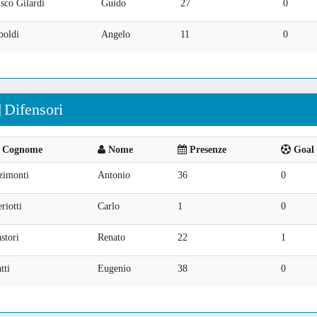
sco Gilardi
Guido
27
0
boldi
Angelo
11
0
Difensori
Cognome
Nome
Presenze
Goal 
zimonti
Antonio
36
0
riotti
Carlo
1
0
stori
Renato
22
1
tti
Eugenio
38
0