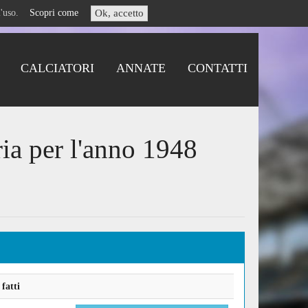
i l'uso.
Scopri come
Ok, accetto
CALCIATORI
ANNATE
CONTATTI
ria per l'anno 1948
fatti