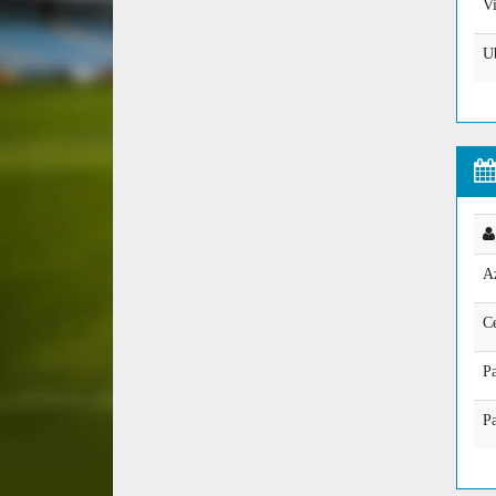
Vi
U
A
Ce
Pa
Pa