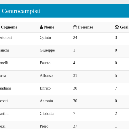
Centrocampisti
Cognome
Nome
Presenze
Goal 
rtoloni
Quinto
24
3
ianchi
Giuseppe
1
0
nelli
Fausto
4
0
orra
Alfonso
31
5
andiani
Enrico
30
7
ssati
Antonio
30
0
rtini
Giobatta
7
2
ozzi
Piero
37
1