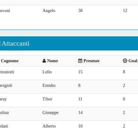
urconi
Angelo
38
12
Attaccanti
Cognome
Nome
Presenze
Goal 
toniotti
Lello
15
8
vigioli
Emidio
8
2
aray
Tibor
11
0
olina
Giuseppe
14
2
ldani
Alberto
10
2