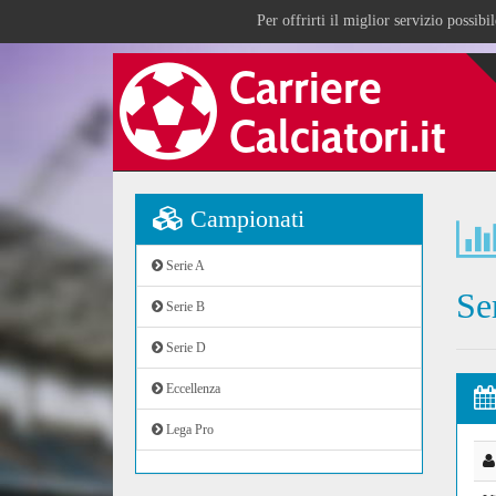
Per offrirti il miglior servizio possib
Campionati
Serie A
Se
Serie B
Serie D
Eccellenza
Lega Pro