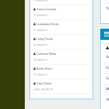
15 minuti fa
T
Tortora Giovanni
15 minuti fa
Grammatica Nicola
17 minuti fa
Cudrig Nicolò
22 minuti fa
Codromaz Mattia
An
24 minuti fa
Ca
Bertini Marco
37 minuti fa
G
Adejo Daniel
M
sabato alle 06:18
O