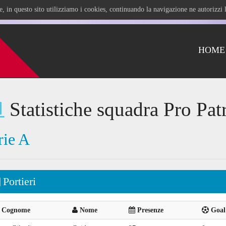
ile, in questo sito utilizziamo i cookies, continuando la navigazione ne autorizz
HOME
Statistiche squadra Pro Pat
rie A
Portieri
Cognome
Nome
Presenze
Goal 