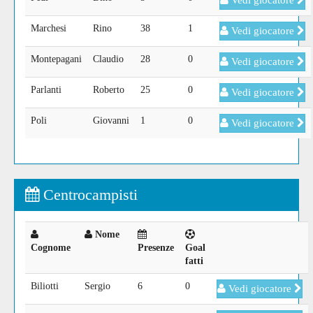
Vedi giocatore
Marchesi
Rino
38
1
Vedi giocatore
Montepagani
Claudio
28
0
Vedi giocatore
Parlanti
Roberto
25
0
Vedi giocatore
Poli
Giovanni
1
0
Vedi giocatore
Centrocampisti
Nome
Cognome
Presenze
Goal
fatti
Biliotti
Sergio
6
0
Vedi giocatore