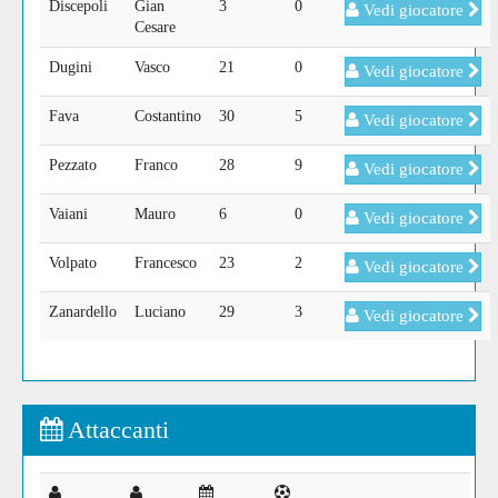
Discepoli
Gian
3
0
Vedi giocatore
Cesare
Dugini
Vasco
21
0
Vedi giocatore
Fava
Costantino
30
5
Vedi giocatore
Pezzato
Franco
28
9
Vedi giocatore
Vaiani
Mauro
6
0
Vedi giocatore
Volpato
Francesco
23
2
Vedi giocatore
Zanardello
Luciano
29
3
Vedi giocatore
Attaccanti