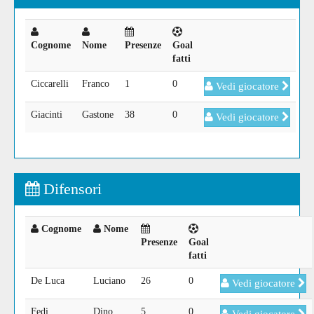
Cognome
Nome
Presenze
Goal
fatti
Ciccarelli
Franco
1
0
Vedi giocatore
Giacinti
Gastone
38
0
Vedi giocatore
Difensori
Cognome
Nome
Presenze
Goal
fatti
De Luca
Luciano
26
0
Vedi giocatore
Fedi
Dino
5
0