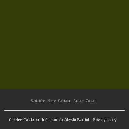
Statistiche
Home
Calciatori
Annate
Contatti
CarriereCalciatori.it
è ideato da
Alessio Battini
-
Privacy policy