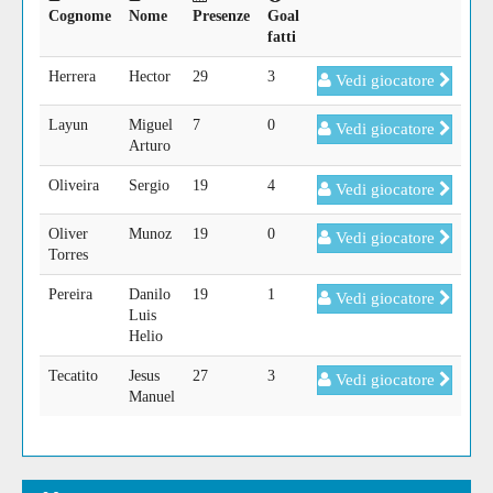
Cognome
Nome
Presenze
Goal
fatti
Herrera
Hector
29
3
Vedi giocatore
Layun
Miguel
7
0
Vedi giocatore
Arturo
Oliveira
Sergio
19
4
Vedi giocatore
Oliver
Munoz
19
0
Vedi giocatore
Torres
Pereira
Danilo
19
1
Vedi giocatore
Luis
Helio
Tecatito
Jesus
27
3
Vedi giocatore
Manuel