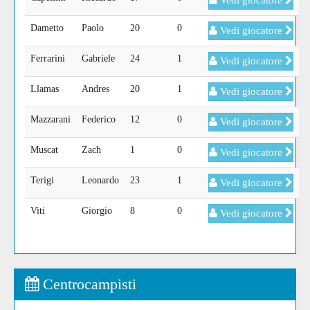
Vedi giocatore
Dametto
Paolo
20
0
Vedi giocatore
Ferrarini
Gabriele
24
1
Vedi giocatore
Llamas
Andres
20
1
Vedi giocatore
Mazzarani
Federico
12
0
Vedi giocatore
Muscat
Zach
1
0
Vedi giocatore
Terigi
Leonardo
23
1
Vedi giocatore
Viti
Giorgio
8
0
Vedi giocatore
Centrocampisti