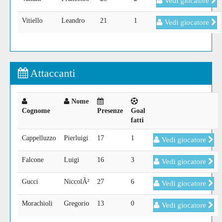
Vedi giocatore
Vitiello
Leandro
21
1
Vedi giocatore
Attaccanti
Nome
Cognome
Presenze
Goal
fatti
Cappelluzzo
Pierluigi
17
1
Vedi giocatore
Falcone
Luigi
16
3
Vedi giocatore
Gucci
NiccolÃ²
27
6
Vedi giocatore
Morachioli
Gregorio
13
0
Vedi giocatore