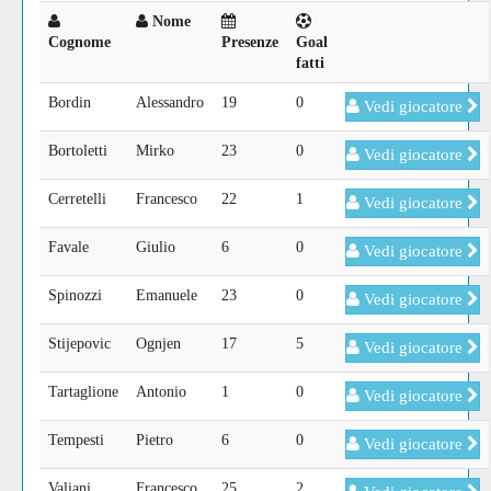
Nome
Cognome
Presenze
Goal
fatti
Bordin
Alessandro
19
0
Vedi giocatore
Bortoletti
Mirko
23
0
Vedi giocatore
Cerretelli
Francesco
22
1
Vedi giocatore
Favale
Giulio
6
0
Vedi giocatore
Spinozzi
Emanuele
23
0
Vedi giocatore
Stijepovic
Ognjen
17
5
Vedi giocatore
Tartaglione
Antonio
1
0
Vedi giocatore
Tempesti
Pietro
6
0
Vedi giocatore
Valiani
Francesco
25
2