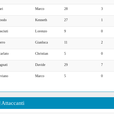
ari
Marco
28
3
bodo
Kenneth
27
1
sciuti
Lorenzo
9
0
orro
Gianluca
11
2
arlato
Christian
5
0
gnati
Davide
29
7
iviano
Marco
5
0
Attaccanti