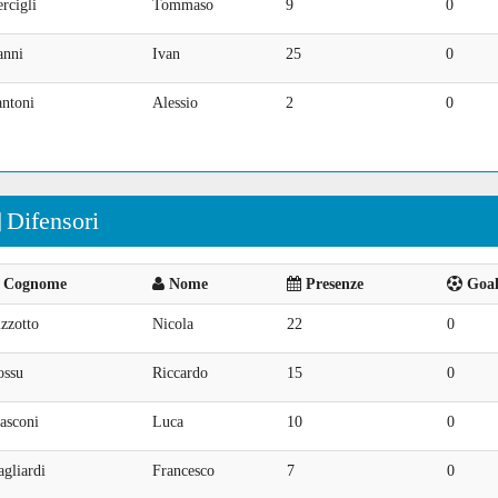
rcigli
Tommaso
9
0
anni
Ivan
25
0
antoni
Alessio
2
0
Difensori
Cognome
Nome
Presenze
Goal 
zzotto
Nicola
22
0
ossu
Riccardo
15
0
asconi
Luca
10
0
gliardi
Francesco
7
0