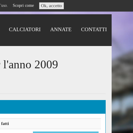
i l'uso.
Scopri come
Ok, accetto
CALCIATORI
ANNATE
CONTATTI
r l'anno 2009
fatti