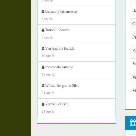
3 ore fa
Il
Galiano Pierfrancesco
3 ore fa
O
Torrielli Edoardo
Pa
3 ore fa
Van Aanholt Patrick
P
19 ore fa
Sc
Incoronato Antonio
19 ore fa
Va
Willian Borges da Silva
V
21 ore fa
Vermeij Vincent
21 ore fa