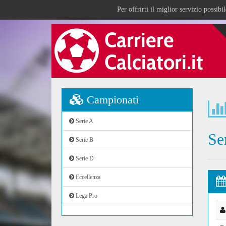
Per offrirti il miglior servizio possib
Campionati
Serie A
Se
Serie B
Serie D
Eccellenza
Lega Pro