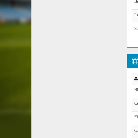
Be
L
S
Bi
C
Fi
Ga