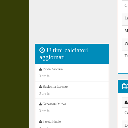
G
L
M
Pa
Ultimi calciatori
aggiornati
Ta
Rioda Zaccaria
3 ore fa
Busicchia Lorenzo
3 ore fa
Gervasoni Mirko
3 ore fa
Ca
Pacetti Flavio
D