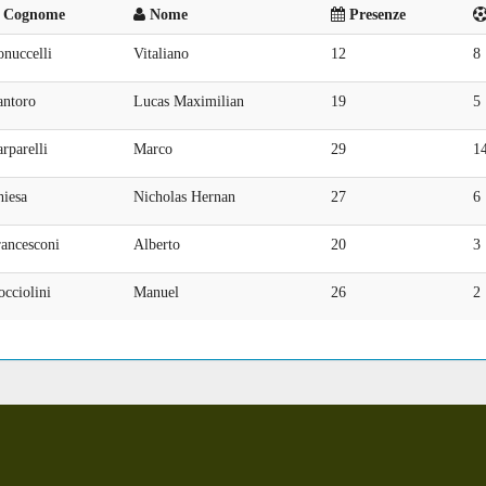
Cognome
Nome
Presenze
nuccelli
Vitaliano
12
8
antoro
Lucas Maximilian
19
5
rparelli
Marco
29
1
hiesa
Nicholas Hernan
27
6
rancesconi
Alberto
20
3
cciolini
Manuel
26
2