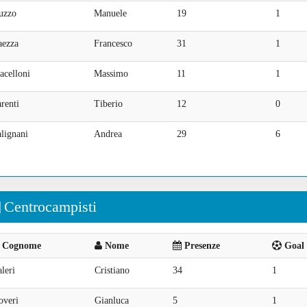
uzzo
Manuele
19
1
aezza
Francesco
31
1
acelloni
Massimo
11
1
renti
Tiberio
12
0
lignani
Andrea
29
6
Centrocampisti
Cognome
Nome
Presenze
Goal 
leri
Cristiano
34
1
overi
Gianluca
5
1