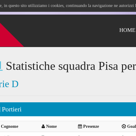
ile, in questo sito utilizziamo i cookies, continuando la navigazione ne autorizz
HOME
Statistiche squadra Pisa pe
rie D
Portieri
Cognome
Nome
Presenze
Goal 