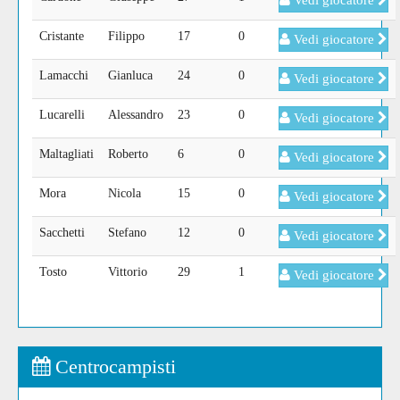
Vedi giocatore
Cristante
Filippo
17
0
Vedi giocatore
Lamacchi
Gianluca
24
0
Vedi giocatore
Lucarelli
Alessandro
23
0
Vedi giocatore
Maltagliati
Roberto
6
0
Vedi giocatore
Mora
Nicola
15
0
Vedi giocatore
Sacchetti
Stefano
12
0
Vedi giocatore
Tosto
Vittorio
29
1
Vedi giocatore
Centrocampisti