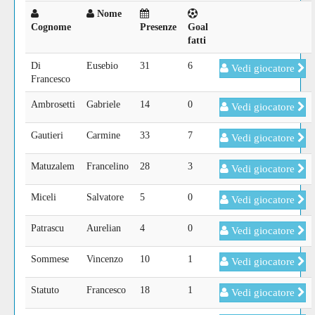
Nome
Cognome
Presenze
Goal
fatti
Di
Eusebio
31
6
Vedi giocatore
Francesco
Ambrosetti
Gabriele
14
0
Vedi giocatore
Gautieri
Carmine
33
7
Vedi giocatore
Matuzalem
Francelino
28
3
Vedi giocatore
Miceli
Salvatore
5
0
Vedi giocatore
Patrascu
Aurelian
4
0
Vedi giocatore
Sommese
Vincenzo
10
1
Vedi giocatore
Statuto
Francesco
18
1
Vedi giocatore