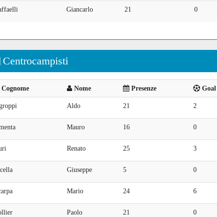
ffaelli
Giancarlo
21
0
Centrocampisti
Cognome
Nome
Presenze
Goal 
groppi
Aldo
21
2
menta
Mauro
16
0
uri
Renato
25
3
cella
Giuseppe
5
0
carpa
Mario
24
6
llier
Paolo
21
0