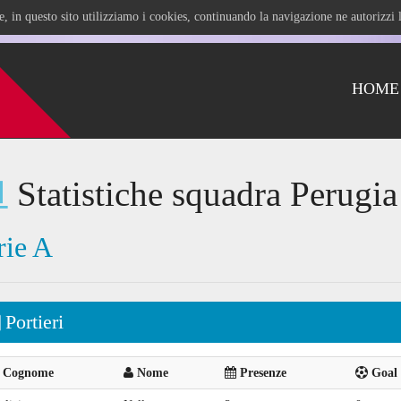
ile, in questo sito utilizziamo i cookies, continuando la navigazione ne autorizz
HOME
Statistiche squadra Perugia
rie A
Portieri
Cognome
Nome
Presenze
Goal 