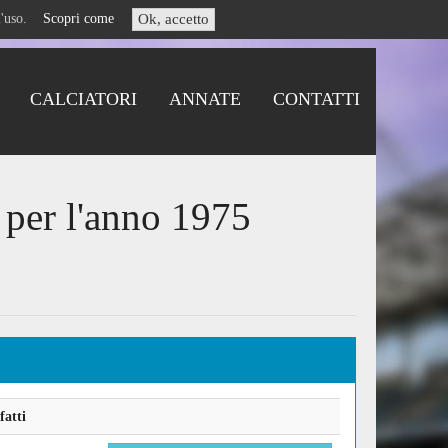
i l'uso.
Scopri come
Ok, accetto
CALCIATORI
ANNATE
CONTATTI
 per l'anno 1975
fatti