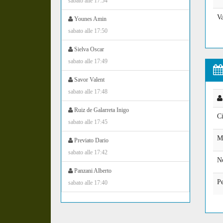
sabato alle 17:54
V
Younes Amin
sabato alle 17:50
Sielva Oscar
sabato alle 17:49
Savor Valent
sabato alle 17:48
Ruiz de Galarreta Inigo
Ci
sabato alle 17:45
M
Previato Dario
sabato alle 17:42
N
Panzani Alberto
Pe
sabato alle 17:40