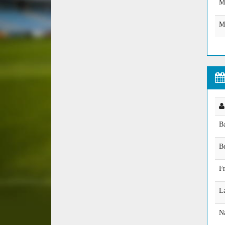
Ma
M
B
B
Fr
L
N