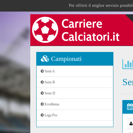
Per offrirti il miglior servizio possib
Campionati
Serie A
Se
Serie B
Serie D
Eccellenza
Lega Pro