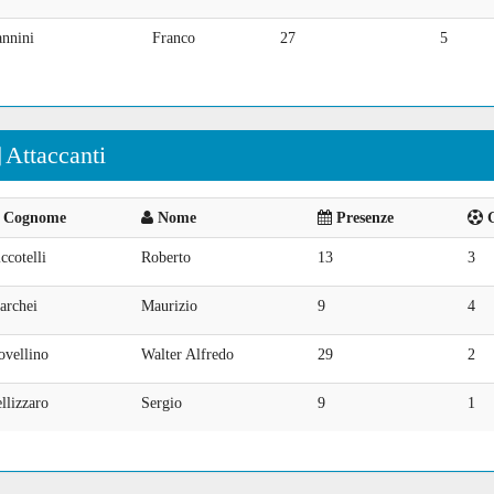
annini
Franco
27
5
Attaccanti
Cognome
Nome
Presenze
G
ccotelli
Roberto
13
3
archei
Maurizio
9
4
ovellino
Walter Alfredo
29
2
llizzaro
Sergio
9
1