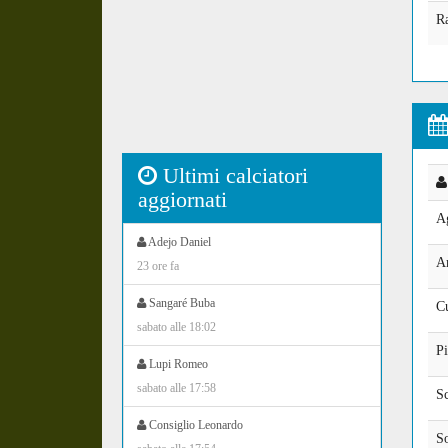
Ra
Ultimi calciatori
aggiornati
A
Adejo Daniel
A
23 ore fa
Sangaré Buba
C
sabato alle 18:02
Pi
Lupi Romeo
sabato alle 17:58
S
Consiglio Leonardo
So