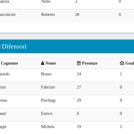
lizia
Nello
2
0
arconcini
Roberto
28
0
Difensori
Cognome
Nome
Presenze
Goal 
aiardo
Bruno
24
1
erni
Fabrizio
27
0
osio
Pierluigi
29
0
anzi
Enrico
6
0
appi
Michele
19
1