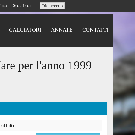
i l'uso.
Scopri come
Ok, accetto
CALCIATORI
ANNATE
CONTATTI
are per l'anno 1999
al fatti