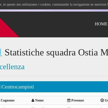
ile, in questo sito utilizziamo i cookies, continuando la navigazione ne autorizz
HOME
Statistiche squadra Ostia M
cellenza
Centrocampisti
Cognome
Nome
Presenze
Go