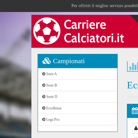
Per offrirti il miglior servizio possib
Campionati
Serie A
Ec
Serie B
Serie D
Eccellenza
Lega Pro