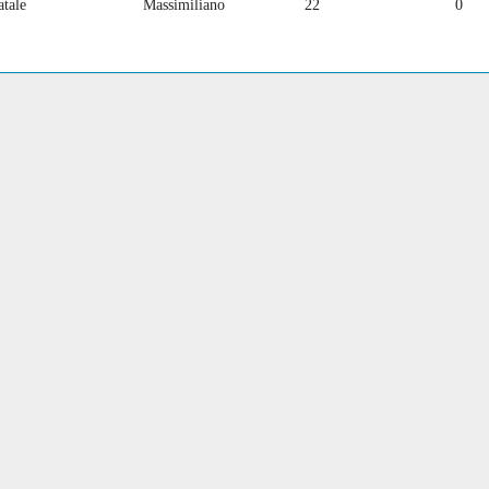
tale
Massimiliano
22
0