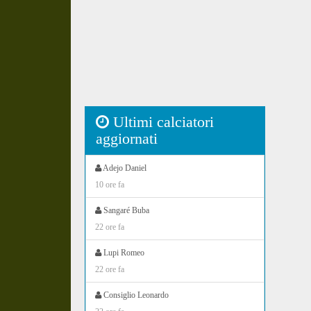
Ultimi calciatori
aggiornati
Adejo Daniel
10 ore fa
Sangaré Buba
22 ore fa
Lupi Romeo
22 ore fa
Consiglio Leonardo