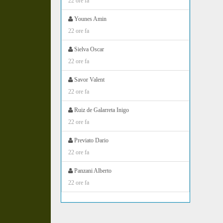
22 ore fa
Younes Amin
22 ore fa
Sielva Oscar
22 ore fa
Savor Valent
22 ore fa
Ruiz de Galarreta Inigo
22 ore fa
Previato Dario
22 ore fa
Panzani Alberto
22 ore fa